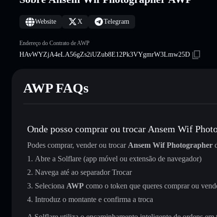
Website
X
Telegram
Endereço do Contrato de AWP
HAvWYZjA4eLA56gZs2iUZub8E12Pk3VYgmrW3Lmw25D
AWP FAQs
Onde posso comprar ou trocar Ansem Wif Phot
Podes comprar, vender ou trocar
Ansem Wif Photographer
d
Abre a Solflare (app móvel ou extensão de navegador)
Navega até ao separador Trocar
Seleciona
AWP
como o token que queres comprar ou vend
Introduz o montante e confirma a troca
A Solflare utiliza o encaminhamento inteligente de ordens em