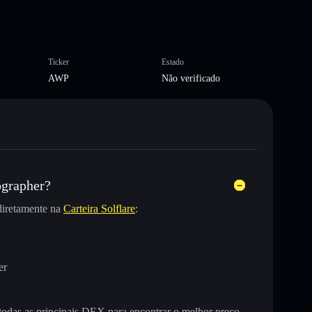
Ticker
Estado
AWP
Não verificado
ographer?
iretamente na
Carteira Solflare
:
er
 todas as principais DEX para encontrar o melhor preço