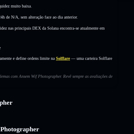
uidez muito baixa.
24h de
N/A
,
sem alteração
face ao dia anterior.
uidez nas principais DEX da Solana encontra-se atualmente em
e
mente e define ordens limite na
Solflare
— uma carteira Solflare
roblemas com Ansem Wif Photographer. Revê sempre as avaliações de
pher
f Photographer