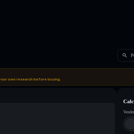
P
your own research before buying.
Calc
Vende