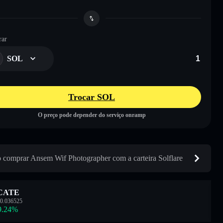
ar
SOL
Trocar SOL
O preço pode depender do serviço onramp
comprar Ansem Wif Photographer com a carteira Solflare
CATE
0.036525
9.24
%