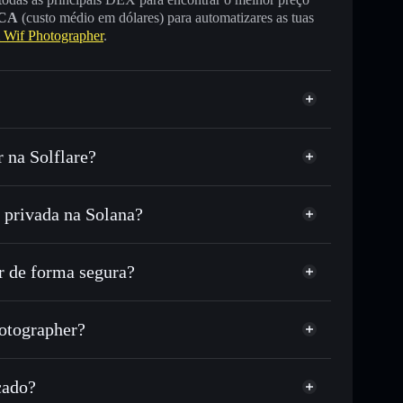
CA
(custo médio em dólares) para automatizares as tuas
Wif Photographer
.
 na Solflare?
 privada na Solana?
u milhares de outros tokens Solana com
r preço disponível
eço-alvo para AWP
 de forma segura?
tempo em AWP
r
carteira não-custodial
Solflare
ublicamente as carteiras usando o Agregador de
grapher
otographer?
Agregador de
me, capitalização de mercado e liquidez de AWP
otographer
stodial onde controlas as tuas chaves privadas
25D
cado?
AWP