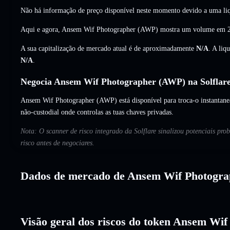
Não há informação de preço disponível neste momento devido a uma liq
Aqui e agora, Ansem Wif Photographer (AWP) mostra um volume em 
A sua capitalização de mercado atual é de aproximadamente
N/A
. A liq
N/A
.
Negocia Ansem Wif Photographer (AWP) na Solflar
Ansem Wif Photographer (AWP) está disponível para troca-o instantanea
não-custodial onde controlas as tuas chaves privadas.
Nota: O scanner de risco integrado da Solflare sinalizou potenciais p
risco antes de negociares.
Dados de mercado de Ansem Wif Photogra
Visão geral dos riscos do token Ansem Wi