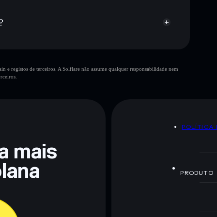
?
n e registos de terceiros. A Solflare não assume qualquer responsabilidade nem
rceiros.
 não constitui aconselhamento financeiro. Faz sempre a
POLÍTICA
ra mais
lana
PRODUTO