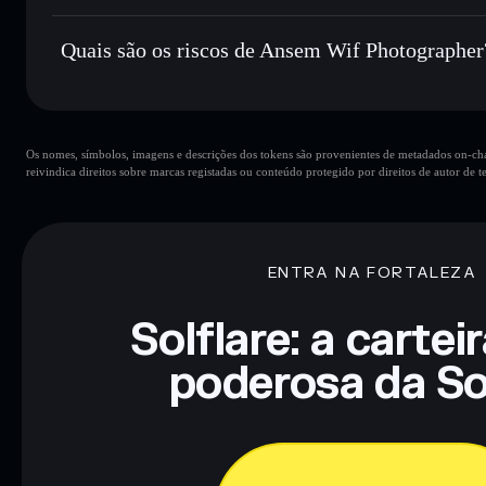
Carteira Solflare
Ansem Wif Photographer
não está verificado
Quais são os riscos de Ansem Wif Photographer
Principais riscos para Ansem Wif Photographer:
Os nomes, símbolos, imagens e descrições dos tokens são provenientes de metadados on-chai
Ansem Wif Photographer
mutáveis
reivindica direitos sobre marcas registadas ou conteúdo protegido por direitos de autor de te
Aviso legal: Esta informação é apenas para fins educativos e
tua pesquisa. Dados fornecidos pelo rugcheck.xyz.
ENTRA NA FORTALEZA
Solflare: a cartei
poderosa da So