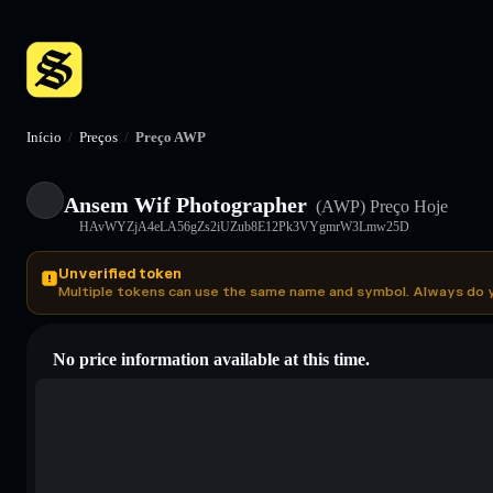
Início
/
Preços
/
Preço AWP
Ansem Wif Photographer
(AWP)
Preço Hoje
HAvWYZjA4eLA56gZs2iUZub8E12Pk3VYgmrW3Lmw25D
Unverified token
Multiple tokens can use the same name and symbol. Always do 
No price information available at this time.