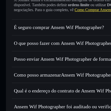
disponível. Também podes definir
ordens limite
ou utilizar
D
negociações. Para o guia completo, vê
Como Comprar Ansem 
É seguro comprar Ansem Wif Photographer?
Ansem Wif Photographer
não está verificado
O que posso fazer com Ansem Wif Photographer
Ansem Wif Photographer
Carteira Solflare
Posso enviar Ansem Wif Photographer de forma
Trocar instantaneamente
— trocar AWP por SOL, USDC o
encaminhamento inteligente de ordens para obteres o melho
Agregador de Privacidade
Definir ordens limite
— automatizar transações ao teu pr
Como posso armazenarAnsem Wif Photographer
Utilizar DCA
— investir de forma faseada ao longo do 
Ansem Wif Photographe
Enviar de forma privada
— transferir AWP sem associar p
Solflare
Ansem Wif Photo
Privacidade integrado da Solflare
Qual é o endereço do contrato de Ansem Wif Ph
Acompanhar em tempo real
— monitorizar o preço, volu
Privacidade
Ansem Wif Ph
Manter em segurança
— guardar AWP numa carteira não-cu
HAvWYZjA4eLA56gZs2iUZub8E12Pk3VYgmrW3Lmw
Ansem Wif Photographer foi auditado ou verifi