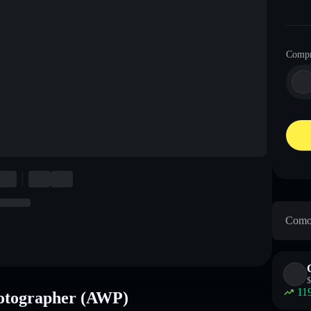
Compr
Como 
$
11
hotographer (AWP)