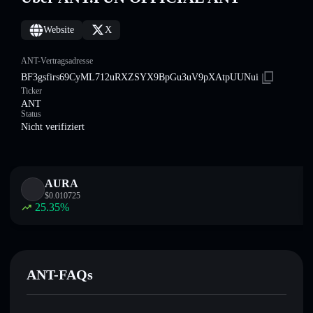
Website
X
ANT-Vertragsadresse
BF3gsfirs69CyML712uRXZSYX9BpGu3uV9pXAtpUUNui
Ticker
ANT
Status
Nicht verifiziert
AURA
$
0.010725
25.35
%
ANT-FAQs