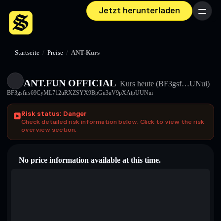
Jetzt herunterladen
Menü
Startseite
/
Preise
/
ANT-Kurs
ANT.FUN OFFICIAL
Kurs heute
(BF3gsf…UNui)
BF3gsfirs69CyML712uRXZSYX9BpGu3uV9pXAtpUUNui
Risk status: Danger
Check detailed risk information below. Click to view the risk
overview section.
No price information available at this time.