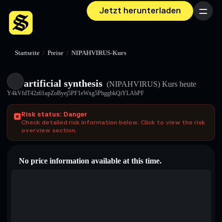
Jetzt herunterladen
Menü
Startseite
/
Preise
/
NIPAHVIRUS-Kurs
artificial synthesis
(NIPAHVIRUS)
Kurs heute
Y4kVfdT42z61upZoByej5PF1eWxg5PhggbkQiYLAbPF
Risk status: Danger
Check detailed risk information below. Click to view the risk
overview section.
No price information available at this time.