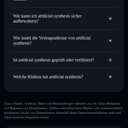
intelligentem Order Routing zum bestmöglichen Kurs
Privacy
Limit-Orders setzen
– automatisiere Trades zu deinem
Aggregator
Wie kann ich artificial synthesis sicher
Zielkurs für NIPAHVIRUS
aufbewahren?
Durchschnittskosteneffekt nutzen
– Schritt für Schritt
per Durchschnittskosteneffekt in NIPAHVIRUS einsteigen
artificial synthesis
nicht verwahrenden Wallet
Solflare
Privat senden
– übertrage NIPAHVIRUS, ohne Wallets
Wie lautet die Vertragsadresse von artificial
öffentlich zu verknüpfen, mithilfe des in Solflare
synthesis?
integrierten Privacy Aggregators
Solflare
artificial synthesis
In Echtzeit verfolgen
– überwache Kurs, Volumen,
artificial synthesis
Marktkapitalisierung und Liquidität von NIPAHVIRUS
Ist artificial synthesis geprüft oder verifiziert?
Privacy
Y4kVfdT42z61upZoByej5PF1eWxg5PhggbkQiYLAbPF
Aggregator
Sicher verwahren
– halte NIPAHVIRUS in einer nicht
artificial synthesis
derzeit
verwahrenden Wallet, in der du deine privaten Schlüssel
nicht verifiziert
Welche Risiken hat artificial synthesis?
kontrollierst
Solflare-Wallet
NIPAHVIRUS
Hauptrisiken für artificial synthesis:
großer Teil der
Token-Namen, Symbole, Bilder und Beschreibungen stammen aus On-Chain-Metadaten
und Registern von Drittanbietern. Solflare unterstützt keine Marken oder urheberrechtlich
Liquidität ist freigeschaltet
artificial synthesis
geschützten Inhalte von Drittanbietern, überprüft deren Eigentumsverhältnisse nicht und
artificial synthesis
erhebt keinerlei Ansprüche darauf.
begrenzte Liquidität
wenige LP-Anbieter