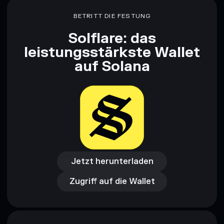
artificial synthesis
BETRITT DIE FESTUNG
Haftungsausschluss: Diese Informationen dienen
Solflare: das
ausschließlich Bildungszwecken und stellen keine
Finanzberatung dar. Recherchiere stets eigenständig. Daten
leistungsstärkste Wallet
bereitgestellt von rugcheck.xyz.
auf Solana
Jetzt herunterladen
Zugriff auf die Wallet
Jetzt herunterladen
Zugriff auf die Wallet