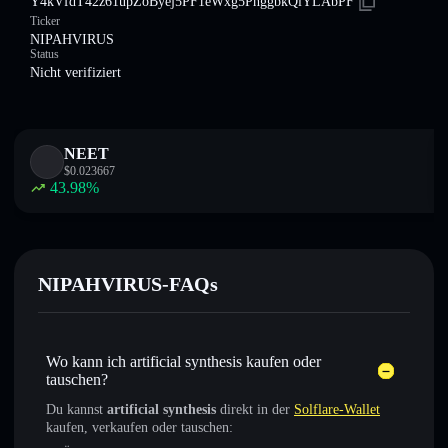
Y4kVfdT42z61upZoByej5PF1eWxg5PhggbkQiYLAbPF
Ticker
NIPAHVIRUS
Status
Nicht verifiziert
NEET
$
0.023667
43.98
%
NIPAHVIRUS-FAQs
Wo kann ich artificial synthesis kaufen oder
tauschen?
Du kannst
artificial synthesis
direkt in der
Solflare-Wallet
kaufen, verkaufen oder tauschen: