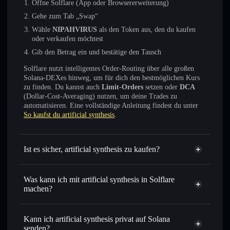
Öffne Solflare (App oder Browsererweiterung)
Gehe zum Tab „Swap“
Wähle
NIPAHVIRUS
als den Token aus, den du kaufen
oder verkaufen möchtest
Gib den Betrag ein und bestätige den Tausch
Solflare nutzt intelligentes Order-Routing über alle großen
Solana-DEXes hinweg, um für dich den bestmöglichen Kurs
zu finden. Du kannst auch
Limit-Orders
setzen oder
DCA
(Dollar-Cost-Averaging) nutzen, um deine Trades zu
automatisieren. Eine vollständige Anleitung findest du unter
So kaufst du artificial synthesis
.
Ist es sicher, artificial synthesis zu kaufen?
artificial synthesis
nicht
verifiziert
Was kann ich mit artificial synthesis in Solflare
machen?
artificial synthesis
Solflare-Wallet
Sofort tauschen
– handle NIPAHVIRUS gegen SOL,
Kann ich artificial synthesis privat auf Solana
USDC oder Tausende anderer Solana-Tokens mit
senden?