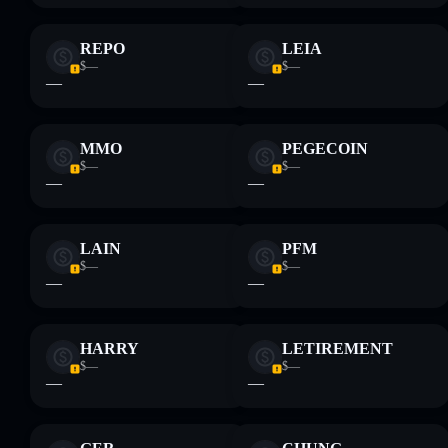
REPO
LEIA
$—
$—
—
—
MMO
PEGECOIN
$—
$—
—
—
LAIN
PFM
$—
$—
—
—
HARRY
LETIREMENT
$—
$—
—
—