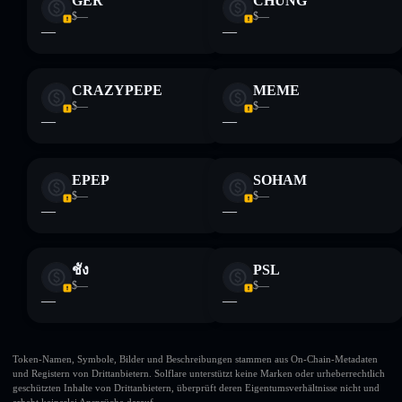
GER
CHUNG
$—
$—
—
—
CRAZYPEPE
MEME
$—
$—
—
—
EPEP
SOHAM
$—
$—
—
—
ชั้ง
PSL
$—
$—
—
—
Token-Namen, Symbole, Bilder und Beschreibungen stammen aus On-Chain-Metadaten
und Registern von Drittanbietern. Solflare unterstützt keine Marken oder urheberrechtlich
geschützten Inhalte von Drittanbietern, überprüft deren Eigentumsverhältnisse nicht und