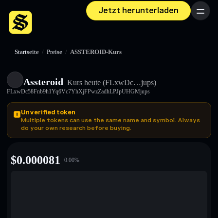
Jetzt herunterladen
Menü
Startseite
/
Preise
/
ASSTEROID-Kurs
Assteroid
Kurs heute
(FLxwDc…jups)
FLxwDc58Fnb9h1Yq6Vc7YhXjFPwzZadhLPJpUHGMjups
Unverified token
Multiple tokens can use the same name and symbol. Always
do your own research before buying.
$
0.000081
0.00
%