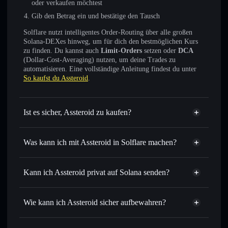
oder verkaufen möchtest
Gib den Betrag ein und bestätige den Tausch
Solflare nutzt intelligentes Order-Routing über alle großen
Solana-DEXes hinweg, um für dich den bestmöglichen Kurs
zu finden. Du kannst auch
Limit-Orders
setzen oder
DCA
(Dollar-Cost-Averaging) nutzen, um deine Trades zu
automatisieren. Eine vollständige Anleitung findest du unter
So kaufst du Assteroid
.
Ist es sicher, Assteroid zu kaufen?
Assteroid
nicht verifiziert
Was kann ich mit Assteroid in Solflare machen?
Assteroid
Solflare-Wallet
Sofort tauschen
– handle ASSTEROID gegen SOL,
Kann ich Assteroid privat auf Solana senden?
USDC oder Tausende anderer Solana-Tokens mit
Privacy
intelligentem Order Routing zum bestmöglichen Kurs
Aggregator
Wie kann ich Assteroid sicher aufbewahren?
Limit-Orders setzen
– automatisiere Trades zu deinem
Zielkurs für ASSTEROID
Assteroid
Durchschnittskosteneffekt nutzen
– Schritt für Schritt
nicht verwahrenden Wallet
Solflare