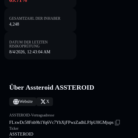
69.71%
GESAMTZAHL DER INHABER
4,248
DATUM DER LETZTEN
RISIKOPRÜFUNG
8/4/2026, 12:43:04 AM
Über Assteroid ASSTEROID
Website
X
ASSTEROID-Vertragsadresse
FLxwDc58Fnb9h1Yq6Vc7YhXjFPwzZadhLPJpUHGMjups
Ticker
ASSTEROID