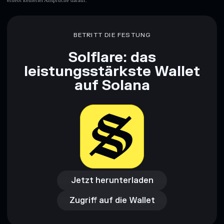
erhebt keinerlei Ansprüche darauf.
BETRITT DIE FESTUNG
Solflare: das
leistungsstärkste Wallet
auf Solana
Jetzt herunterladen
Zugriff auf die Wallet
Jetzt herunterladen
Zugriff auf die Wallet