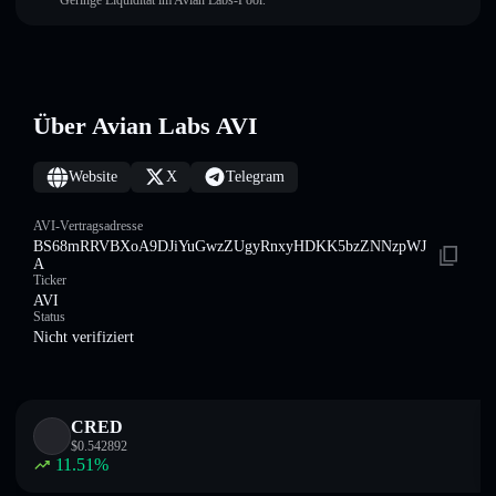
Geringe Liquidität im Avian Labs-Pool.
Über Avian Labs AVI
Website
X
Telegram
AVI-Vertragsadresse
BS68mRRVBXoA9DJiYuGwzZUgyRnxyHDKK5bzZNNzpWJ
A
Ticker
AVI
Status
Nicht verifiziert
CRED
$
0.542892
11.51
%