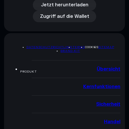
Zugriff auf die Wallet
Jetzt herunterladen
Zugriff auf die Wallet
DATENSCHUTZRICHTLINIE
TERMS
COOKIES
SITEMAP
BRAND-KIT
Übersicht
PRODUKT
Kernfunktionen
Sicherheit
Handel