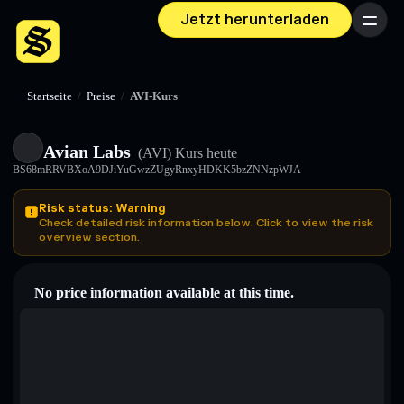
Jetzt herunterladen
Menü
Startseite
/
Preise
/
AVI-Kurs
Avian Labs
(AVI)
Kurs heute
BS68mRRVBXoA9DJiYuGwzZUgyRnxyHDKK5bzZNNzpWJA
Risk status: Warning
Check detailed risk information below. Click to view the risk
overview section.
No price information available at this time.