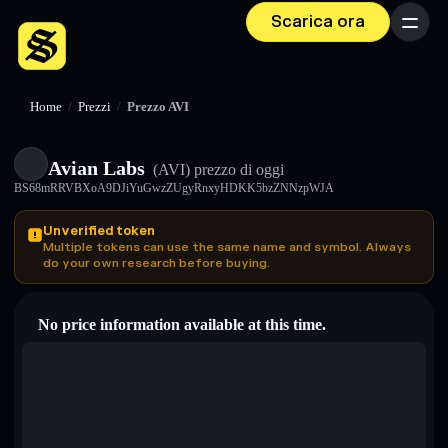
Scarica ora
Menu
Home
/
Prezzi
/
Prezzo AVI
Avian Labs
(AVI)
prezzo di oggi
BS68mRRVBXoA9DJiYuGwzZUgyRnxyHDKK5bzZNNzpWJA
Unverified token
Multiple tokens can use the same name and symbol. Always
do your own research before buying.
No price information available at this time.