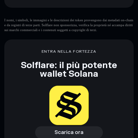
Avian Labs
non è verificato
Conservare in modo sicuro
— tieni i tuoi AVI in un wallet
AVI
wallet Solflare
non-custodial all’interno del quale hai il pieno ed esclusivo
controllo delle tue chiavi private
I nomi, i simboli, le immagini e le descrizioni dei token provengono dai metadati on-chain
e da registri di terze parti. Solflare non sponsorizza, verifica la proprietà né accampa diritti
sui marchi commerciali e i contenuti soggetti a copyright di terzi.
ENTRA NELLA FORTEZZA
Solflare: il più potente
wallet Solana
Scarica ora
Accedi al wallet
Scarica ora