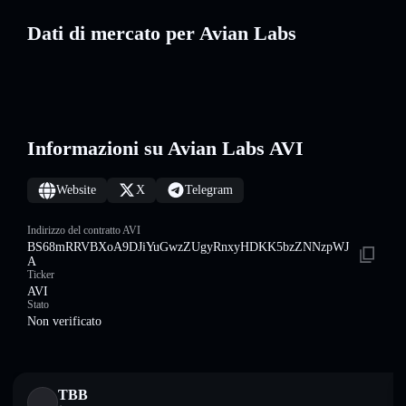
Dati di mercato per Avian Labs
Informazioni su Avian Labs AVI
Website
X
Telegram
Indirizzo del contratto AVI
BS68mRRVBXoA9DJiYuGwzZUgyRnxyHDKK5bzZNNzpWJ
A
Ticker
AVI
Stato
Non verificato
TBB