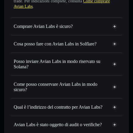
trade. Per indicazioni complete, consulta
Come comprare
Avian Labs
.
Comprare Avian Labs è sicuro?
Avian Labs
non è verificato
Cosa posso fare con Avian Labs in Solflare?
Avian Labs
wallet Solflare
Scambiare istantaneamente
— scambia AVI in SOL,
Posso inviare Avian Labs in modo riservato su
USDC o in migliaia di altri token Solana al prezzo migliore
Solana?
con il routing intelligente dell’ordine
Aggregatore di privacy
Impostare ordini limite
— automatizza i tuoi trade al
Come posso conservare Avian Labs in modo
prezzo desiderato di AVI
sicuro?
Usare il DCA
— applica la strategia dollar-cost average su
AVI nel tempo
Avian Labs
wallet non-custodial
Solflare
Inviare in modo riservato
— trasferisci AVI senza
Qual è l’indirizzo del contratto per Avian Labs?
collegare pubblicamente i wallet usando l’Aggregatore di
privacy incorporato di Solflare
Avian Labs
Solflare
BS68mRRVBXoA9DJiYuGwzZUgyRnxyHDKK5bzZNNzpWJA
Monitorare in tempo reale
— conosci prezzo, volume,
Avian Labs
Avian Labs è stato oggetto di audit o verifiche?
Aggregatore di privacy
capitalizzazione di mercato e liquidità di AVI