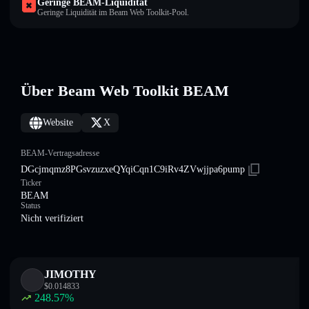
Geringe BEAM-Liquidität
Geringe Liquidität im Beam Web Toolkit-Pool.
Über Beam Web Toolkit BEAM
Website
X
BEAM-Vertragsadresse
DGcjmqmz8PGsvzuzxeQYqiCqn1C9iRv4ZVwjjpa6pump
Ticker
BEAM
Status
Nicht verifiziert
JIMOTHY
$
0.014833
248.57
%