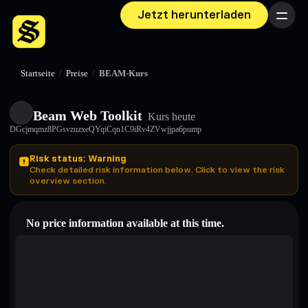
Jetzt herunterladen
Menü
Startseite
/
Preise
/
BEAM-Kurs
Beam Web Toolkit
Kurs heute
DGcjmqmz8PGsvzuzxeQYqiCqn1C9iRv4ZVwjjpa6pump
Risk status: Warning
Check detailed risk information below. Click to view the risk
overview section.
No price information available at this time.