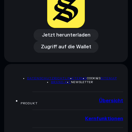
Jetzt herunterladen
Zugriff auf die Wallet
Jetzt herunterladen
Zugriff auf die Wallet
DATENSCHUTZRICHTLINIE
TERMS
COOKIES
SITEMAP
BRAND-KIT
NEWSLETTER
Übersicht
PRODUKT
Kernfunktionen