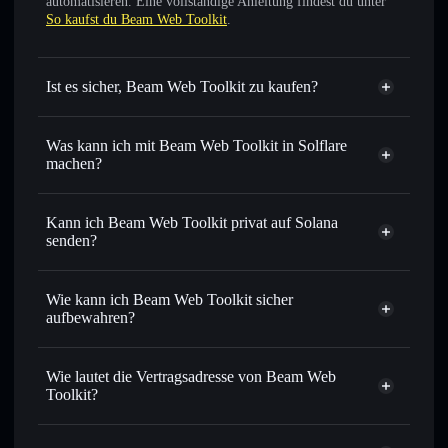
automatisieren. Eine vollständige Anleitung findest du unter
So kaufst du Beam Web Toolkit
.
Ist es sicher, Beam Web Toolkit zu kaufen?
Beam Web Toolkit
nicht
verifiziert
Was kann ich mit Beam Web Toolkit in Solflare
machen?
Beam Web Toolkit
Solflare-Wallet
Sofort tauschen
– handle BEAM gegen SOL, USDC oder
Kann ich Beam Web Toolkit privat auf Solana
Tausende anderer Solana-Tokens mit intelligentem Order
senden?
Routing zum bestmöglichen Kurs
Privacy
Limit-Orders setzen
– automatisiere Trades zu deinem
Aggregator
Wie kann ich Beam Web Toolkit sicher
Zielkurs für BEAM
aufbewahren?
Durchschnittskosteneffekt nutzen
– Schritt für Schritt
per Durchschnittskosteneffekt in BEAM einsteigen
Beam Web Toolkit
nicht verwahrenden Wallet
Solflare
Privat senden
– übertrage BEAM, ohne Wallets öffentlich
Wie lautet die Vertragsadresse von Beam Web
zu verknüpfen, mithilfe des in Solflare integrierten Privacy
Toolkit?
Aggregators
Solflare
Beam Web Toolkit
In Echtzeit verfolgen
– überwache Kurs, Volumen,
Beam Web Toolkit