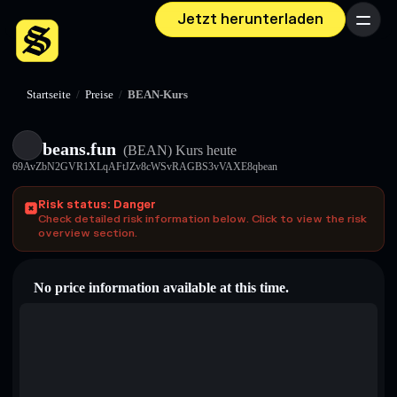
Jetzt herunterladen
Menü
Startseite
/
Preise
/
BEAN-Kurs
beans.fun
(BEAN)
Kurs heute
69AvZbN2GVR1XLqAFtJZv8cWSvRAGBS3vVAXE8qbean
Risk status: Danger
Check detailed risk information below. Click to view the risk
overview section.
No price information available at this time.