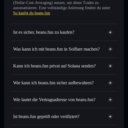
(Dollar-Cost-Averaging) nutzen, um deine Trades zu
automatisieren. Eine vollständige Anleitung findest du unter
So kaufst du beans.fun
.
Ist es sicher, beans.fun zu kaufen?
beans.fun
nicht verifiziert
Was kann ich mit beans.fun in Solflare machen?
beans.fun
Solflare-Wallet
Sofort tauschen
– handle BEAN gegen SOL, USDC oder
Kann ich beans.fun privat auf Solana senden?
Tausende anderer Solana-Tokens mit intelligentem Order
Privacy
Routing zum bestmöglichen Kurs
Aggregator
Wie kann ich beans.fun sicher aufbewahren?
Limit-Orders setzen
– automatisiere Trades zu deinem
Zielkurs für BEAN
beans.fun
Durchschnittskosteneffekt nutzen
– Schritt für Schritt
nicht verwahrenden Wallet
Solflare
Wie lautet die Vertragsadresse von beans.fun?
per Durchschnittskosteneffekt in BEAN einsteigen
Privat senden
– übertrage BEAN, ohne Wallets öffentlich
beans.fun
zu verknüpfen, mithilfe des in Solflare integrierten Privacy
69AvZbN2GVR1XLqAFtJZv8cWSvRAGBS3vVAXE8qbean
Solflare
Ist beans.fun geprüft oder verifiziert?
Aggregators
beans.fun
Privacy Aggregator
beans.fun
derzeit nicht
In Echtzeit verfolgen
– überwache Kurs, Volumen,