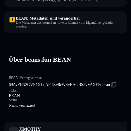
Creator has a history of rugging tokens. (Betrifft beans.fun).
BEAN: Metadaten sind veränderbar
Die Metadaten des beans.fun-Tokens können vom Eigentümer geändert
werden.
Über beans.fun BEAN
BEAN-Vertragsadresse
69AvZbN2GVR1XLqAFtJZv8cWSvRAGBS3vVAXE8qbean
Ticker
BEAN
Status
Nicht verifiziert
JIMOTHY