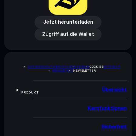
Jetzt herunterladen
Zugriff auf die Wallet
Jetzt herunterladen
Zugriff auf die Wallet
DATENSCHUTZRICHTLINIE
TERMS
COOKIES
SITEMAP
BRAND-KIT
NEWSLETTER
Übersicht
PRODUKT
Kernfunktionen
Sicherheit