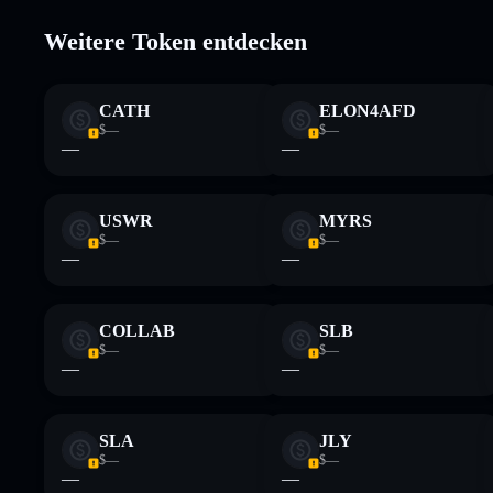
Weitere Token entdecken
Wallet
BitNile
Liquidität
CATH
ELON4AFD
Haftungsausschluss: Diese Informationen dienen ausschließli
$—
$—
dar. Recherchiere stets eigenständig. Daten bereitgestellt von 
—
—
USWR
MYRS
$—
$—
—
—
COLLAB
SLB
$—
$—
—
—
SLA
JLY
$—
$—
—
—