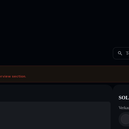
T
erview section.
SOL 
Verka