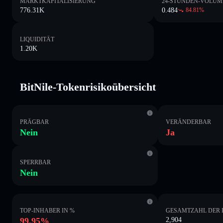
MARKTKAPITALISIERUNG
24-STUNDEN-VOLUM
776.31K
0.484
84.81
%
LIQUIDITÄT
1.20K
BitNile-Tokenrisikoübersicht
PRÄGBAR
VERÄNDERBAR
Nein
Ja
SPERRBAR
Nein
TOP-INHABER IN %
GESAMTZAHL DER 
99.95%
2,904