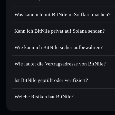
BitNile
nicht verifiziert
Was kann ich mit BitNile in Solflare machen?
BitNile
Solflare-Wallet
Kann ich BitNile privat auf Solana senden?
Sofort tauschen
– handle NILE gegen SOL, USDC oder Tau
Routing zum bestmöglichen Kurs
Privacy Aggregato
Limit-Orders setzen
– automatisiere Trades zu deinem Zie
Wie kann ich BitNile sicher aufbewahren?
Durchschnittskosteneffekt nutzen
– Schritt für Schritt p
BitNile
nicht
Privat senden
– übertrage NILE, ohne Wallets öffentlich zu 
Solflare
Aggregators
Wie lautet die Vertragsadresse von BitNile?
In Echtzeit verfolgen
– überwache Kurs, Volumen, Marktka
Privacy Aggregator
BitNile
Sicher verwahren
– halte NILE in einer nicht verwahrenden
7evZ2P7uyerbqtVMjvFav4Gr4KnmPtYEGALJoRKVpg
Ist BitNile geprüft oder verifiziert?
Wallet
NILE
BitNile
derzeit nicht verifizi
Welche Risiken hat BitNile?
Hauptrisiken für BitNile: