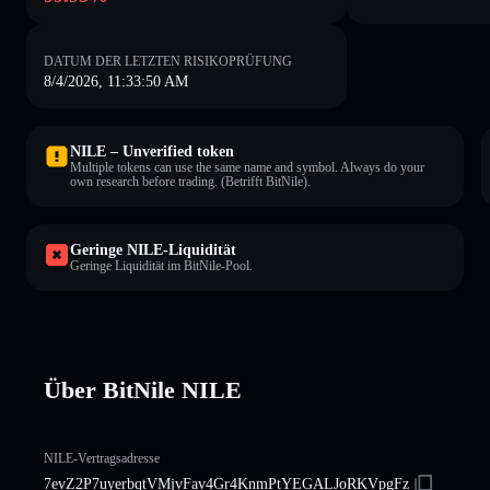
DATUM DER LETZTEN RISIKOPRÜFUNG
8/4/2026, 11:33:50 AM
NILE – Unverified token
Multiple tokens can use the same name and symbol. Always do your
own research before trading. (Betrifft BitNile).
Geringe NILE-Liquidität
Geringe Liquidität im BitNile-Pool.
Über BitNile NILE
NILE-Vertragsadresse
7evZ2P7uyerbqtVMjvFav4Gr4KnmPtYEGALJoRKVpgFz