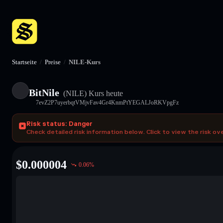
Startseite
/
Preise
/
NILE-Kurs
BitNile
(NILE)
Kurs heute
7evZ2P7uyerbqtVMjvFav4Gr4KnmPtYEGALJoRKVpgFz
Risk status: Danger
Check detailed risk information below. Click to view the risk ov
$
0.000004
0.06
%