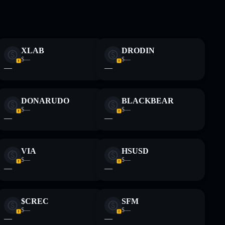
einzelne
BitNile
begrenzte
XLAB
DRODIN
ch Bildungszwecken und stellen keine Finanzberatung
$—
$—
rugcheck.xyz.
—
—
DONARUDO
BLACKBEAR
$—
$—
—
—
VIA
HSUSD
$—
$—
—
—
$CREC
SFM
$—
$—
—
—