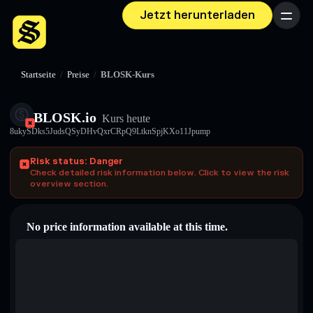
Jetzt herunterladen
Menü
Startseite
/
Preise
/
BLOSK-Kurs
BLOSK.io
Kurs heute
8ukySDks5JudsQSyDHvQxrCRpQ9LtknSpjKXo11Jpump
Risk status: Danger
Check detailed risk information below. Click to view the risk
overview section.
No price information available at this time.