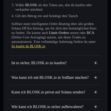
Wähle
BLOSK
als den Token aus, den du kaufen oder
verkaufen möchtest
Gib den Betrag ein und bestätige den Tausch
Solflare nutzt intelligentes Order-Routing über alle großen
Solana-DEXes hinweg, um für dich den bestmöglichen Kurs
zu finden. Du kannst auch
Limit-Orders
setzen oder
DCA
(Dollar-Cost-Averaging) nutzen, um deine Trades zu
automatisieren. Eine vollständige Anleitung findest du unter
So kaufst du BLOSK.io
.
Ist es sicher, BLOSK.io zu kaufen?
BLOSK.io
nicht verifiziert
Was kann ich mit BLOSK.io in Solflare machen?
BLOSK.io
Solflare-Wallet
Sofort tauschen
– handle BLOSK gegen SOL, USDC oder
Kann ich BLOSK.io privat auf Solana senden?
Tausende anderer Solana-Tokens mit intelligentem Order
Privacy
Routing zum bestmöglichen Kurs
Aggregator
Wie kann ich BLOSK.io sicher aufbewahren?
Limit-Orders setzen
– automatisiere Trades zu deinem