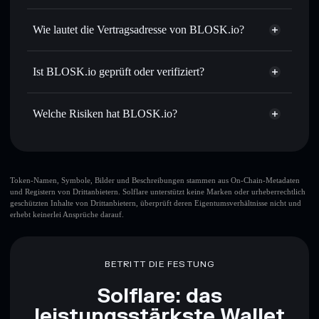
Zielkurs für BLOSK
BLOSK.io
Durchschnittskosteneffekt nutzen
– Schritt für Schritt
nicht verwahrenden Wallet
Solflare
Wie lautet die Vertragsadresse von BLOSK.io?
per Durchschnittskosteneffekt in BLOSK einsteigen
Privat senden
– übertrage BLOSK, ohne Wallets öffentlich
BLOSK.io
zu verknüpfen, mithilfe des in Solflare integrierten Privacy
8ukySDks5JudsQSyDHvQxrCRpQ9LtknSpjKXo11Jpump
Solflare
Ist BLOSK.io geprüft oder verifiziert?
Aggregators
BLOSK.io
Privacy Aggregator
BLOSK.io
derzeit nicht
In Echtzeit verfolgen
– überwache Kurs, Volumen,
Solflare-Wallet
verifiziert
Marktkapitalisierung und Liquidität von BLOSK
Welche Risiken hat BLOSK.io?
BLOSK
Sicher verwahren
– halte BLOSK in einer nicht
verwahrenden Wallet, in der du deine privaten Schlüssel
Hauptrisiken für BLOSK.io:
kontrollierst
Top-10-Wallets
Token-Namen, Symbole, Bilder und Beschreibungen stammen aus On-Chain-Metadaten
und Registern von Drittanbietern. Solflare unterstützt keine Marken oder urheberrechtlich
BLOSK.io
geschützten Inhalte von Drittanbietern, überprüft deren Eigentumsverhältnisse nicht und
einzelne Wallet
erhebt keinerlei Ansprüche darauf.
BLOSK.io
BLOSK.io
begrenzte
Liquidität
80 % Konzentration
BLOSK.io
BETRITT DIE FESTUNG
Solflare: das
Haftungsausschluss: Diese Informationen dienen
leistungsstärkste Wallet
ausschließlich Bildungszwecken und stellen keine