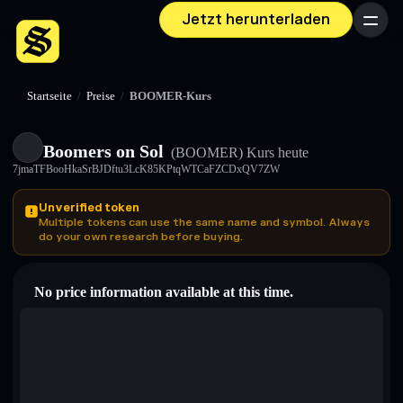
Jetzt herunterladen
Menü
Startseite
/
Preise
/
BOOMER-Kurs
Boomers on Sol
(BOOMER)
Kurs heute
7jmaTFBooHkaSrBJDftu3LcK85KPtqWTCaFZCDxQV7ZW
Unverified token
Multiple tokens can use the same name and symbol. Always
do your own research before buying.
No price information available at this time.