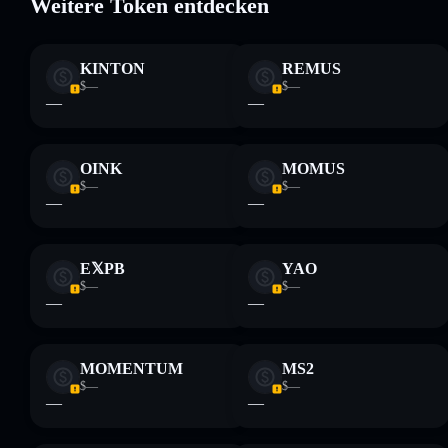
Weitere Token entdecken
on Sol
veränderbar
KINTON
REMUS
Haftungsausschluss: Diese Informationen dienen
$—
$—
ausschließlich Bildungszwecken und stellen keine
—
—
Finanzberatung dar. Recherchiere stets eigenständig. Daten
bereitgestellt von rugcheck.xyz.
OINK
MOMUS
$—
$—
—
—
E𝕏PB
YAO
$—
$—
—
—
MOMENTUM
MS2
$—
$—
—
—