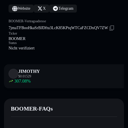
Website
X
Telegram
BOOMER-Vertragsadresse
7jmaTFBooHkaSrBJDftu3LcK85KPtqWTCaFZCDxQV7ZW
Ticker
BOOMER
Status
Nicht verifiziert
JIMOTHY
$
0.01529
307.08
%
BOOMER-FAQs