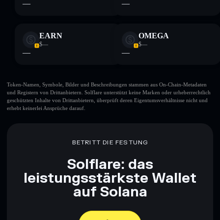
—
—
EARN
OMEGA
$—
$—
—
—
Token-Namen, Symbole, Bilder und Beschreibungen stammen aus On-Chain-Metadaten
und Registern von Drittanbietern. Solflare unterstützt keine Marken oder urheberrechtlich
geschützten Inhalte von Drittanbietern, überprüft deren Eigentumsverhältnisse nicht und
erhebt keinerlei Ansprüche darauf.
BETRITT DIE FESTUNG
Solflare: das
leistungsstärkste Wallet
auf Solana