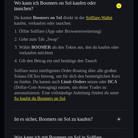
Wo kann ich Boomers on Sol kaufen oder
tauschen?
Du kannst
Boomers on Sol
direkt in der
Solflare-Wallet
kaufen, verkaufen oder tauschen:
Öffne Solflare (App oder Browsererweiterung)
Gehe zum Tab „Swap“
Wähle
BOOMER
als den Token aus, den du kaufen oder
verkaufen möchtest
Gib den Betrag ein und bestätige den Tausch
Solflare nutzt intelligentes Order-Routing über alle großen
Solana-DEXes hinweg, um für dich den bestmöglichen Kurs
zu finden. Du kannst auch
Limit-Orders
setzen oder
DCA
(Dollar-Cost-Averaging) nutzen, um deine Trades zu
automatisieren. Eine vollständige Anleitung findest du unter
So kaufst du Boomers on Sol
.
Ist es sicher, Boomers on Sol zu kaufen?
Boomers on Sol
nicht
verifiziert
Was kann ich mit Boomers on Sol in Solflare