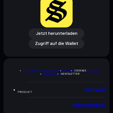
Jetzt herunterladen
Zugriff auf die Wallet
Jetzt herunterladen
Zugriff auf die Wallet
DATENSCHUTZRICHTLINIE
TERMS
COOKIES
SITEMAP
BRAND-KIT
NEWSLETTER
Übersicht
PRODUKT
Kernfunktionen