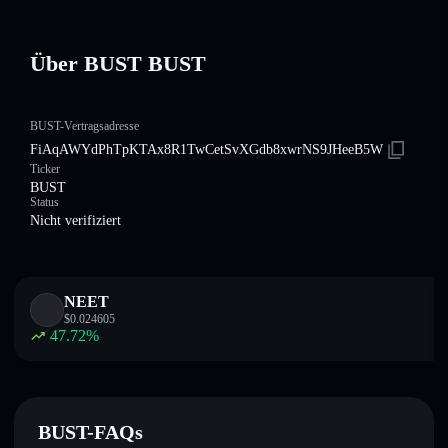
Über BUST BUST
BUST-Vertragsadresse
FiAqAWYdPhTpKTAx8R1TwCetSvXGdb8xwrNS9JHeeB5W
Ticker
BUST
Status
Nicht verifiziert
NEET
$
0.024605
47.72
%
BUST-FAQs