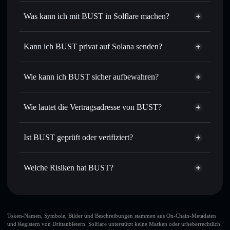
BUST
nicht verifiziert
Was kann ich mit BUST in Solflare machen?
BUST
Solflare-Wallet
Sofort tauschen
– handle BUST gegen SOL, USDC oder
Kann ich BUST privat auf Solana senden?
Tausende anderer Solana-Tokens mit intelligentem Order
Privacy
Routing zum bestmöglichen Kurs
Aggregator
Wie kann ich BUST sicher aufbewahren?
Limit-Orders setzen
– automatisiere Trades zu deinem
Zielkurs für BUST
BUST
nicht
Durchschnittskosteneffekt nutzen
– Schritt für Schritt
verwahrenden Wallet
Solflare
Wie lautet die Vertragsadresse von BUST?
per Durchschnittskosteneffekt in BUST einsteigen
Privat senden
– übertrage BUST, ohne Wallets öffentlich
BUST
zu verknüpfen, mithilfe des in Solflare integrierten Privacy
FiAqAWYdPhTpKTAx8R1TwCetSvXGdb8xwrNS9JHeeB5W
Solflare
Ist BUST geprüft oder verifiziert?
Aggregators
BUST
Privacy Aggregator
BUST
derzeit nicht
In Echtzeit verfolgen
– überwache Kurs, Volumen,
Solflare-Wallet
BUST
verifiziert
Marktkapitalisierung und Liquidität von BUST
Welche Risiken hat BUST?
Sicher verwahren
– halte BUST in einer nicht
verwahrenden Wallet, in der du deine privaten Schlüssel
Hauptrisiken für BUST:
kontrollierst
großer Teil der
Token-Namen, Symbole, Bilder und Beschreibungen stammen aus On-Chain-Metadaten
und Registern von Drittanbietern. Solflare unterstützt keine Marken oder urheberrechtlich
Liquidität ist freigeschaltet
BUST