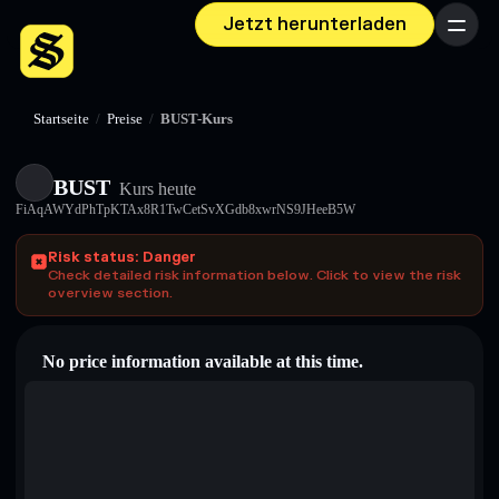
Jetzt herunterladen
Menü
Startseite
/
Preise
/
BUST-Kurs
BUST
Kurs heute
FiAqAWYdPhTpKTAx8R1TwCetSvXGdb8xwrNS9JHeeB5W
Risk status: Danger
Check detailed risk information below. Click to view the risk
overview section.
No price information available at this time.