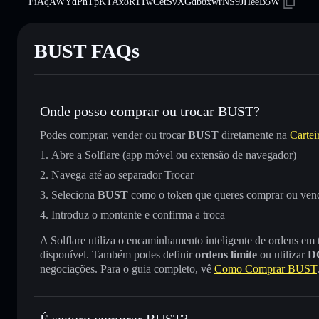
FiAqAWYdPhTpKTAx8R1TwCetSvXGdb8xwrNS9JHeeB5W
BUST FAQs
Onde posso comprar ou trocar BUST?
Podes comprar, vender ou trocar
BUST
diretamente na
Cartei
Abre a Solflare (app móvel ou extensão de navegador)
Navega até ao separador Trocar
Seleciona
BUST
como o token que queres comprar ou ven
Introduz o montante e confirma a troca
A Solflare utiliza o encaminhamento inteligente de ordens em
disponível. Também podes definir
ordens limite
ou utilizar
D
negociações. Para o guia completo, vê
Como Comprar BUST
É seguro comprar BUST?