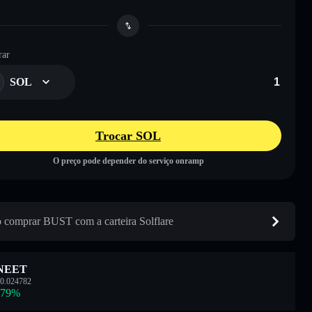
ar
SOL
Trocar SOL
O preço pode depender do serviço onramp
comprar BUST com a carteira Solflare
NEET
0.024782
.79
%