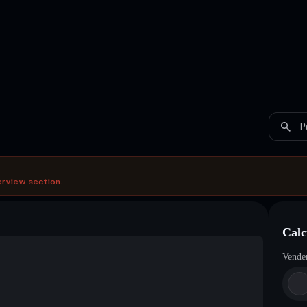
P
erview section.
Calc
Vende