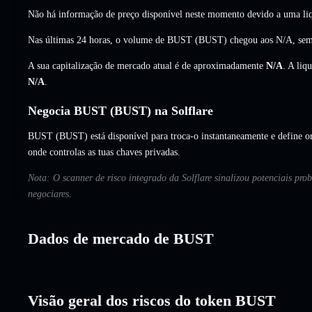
Não há informação de preço disponível neste momento devido a uma liq
Nas últimas 24 horas, o volume de BUST (BUST) chegou aos
N/A
,
sem
A sua capitalização de mercado atual é de aproximadamente
N/A
. A liq
N/A
.
Negocia BUST (BUST) na Solflare
BUST (BUST) está disponível para troca-o instantaneamente e define or
onde controlas as tuas chaves privadas.
Nota: O scanner de risco integrado da Solflare sinalizou potenciais pr
negociares.
Dados de mercado de BUST
Visão geral dos riscos do token BUST