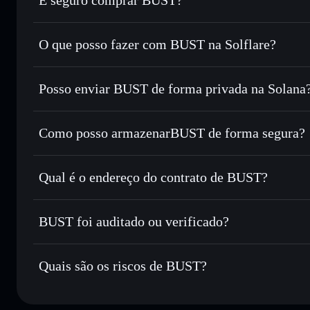
BUST
não está verificado
O que posso fazer com BUST na Solflare?
BUST
Carteira Solflare
Posso enviar BUST de forma privada na Solana
Trocar instantaneamente
— trocar BUST por SOL, USDC 
encaminhamento inteligente de ordens para obteres o melho
Agregador de Privacidade
Definir ordens limite
— automatizar transações ao teu pr
Como posso armazenarBUST de forma segura?
Utilizar DCA
— investir de forma faseada ao longo do 
BUST
carteira n
Enviar de forma privada
— transferir BUST sem associar
Solflare
BUST
Privacidade integrado da Solflare
Qual é o endereço do contrato de BUST?
Acompanhar em tempo real
— monitorizar o preço, volu
BUST
Manter em segurança
— guardar BUST numa carteira não-c
FiAqAWYdPhTpKTAx8R1TwCetSvXGdb8xwrNS9JHe
BUST foi auditado ou verificado?
Carteira Solflare
BUST
não está verificado
Quais são os riscos de BUST?
Principais riscos para BUST: