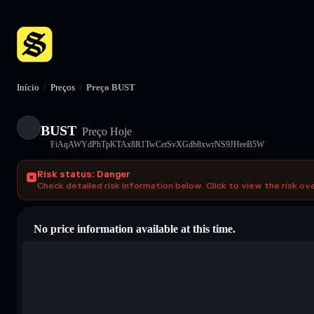
Início
/
Preços
/
Preço BUST
BUST
Preço Hoje
FiAqAWYdPhTpKTAx8R1TwCetSvXGdb8xwrNS9JHeeB5W
Risk status: Danger
Check detailed risk information below. Click to view the risk ov
No price information available at this time.