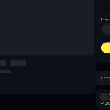
Compr
Como 
$
28