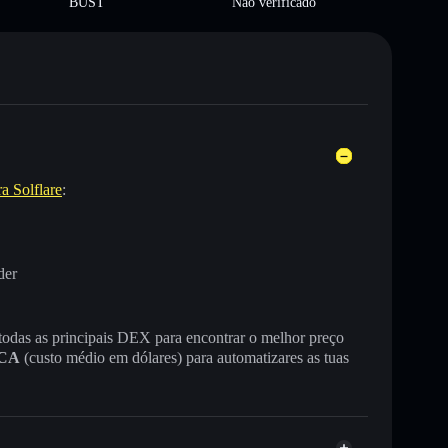
BUST
Não verificado
ra Solflare
:
der
 todas as principais DEX para encontrar o melhor preço
CA
(custo médio em dólares) para automatizares as tuas
.