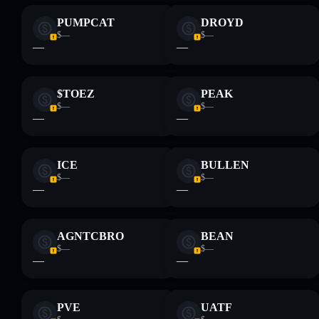
PUMPCAT
DROYD
$—
$—
—
—
$TOEZ
PEAK
$—
$—
—
—
ICE
BULLEN
$—
$—
—
—
AGNTCBRO
BEAN
$—
$—
—
—
PVE
UATF