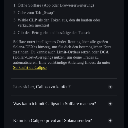
Öffne Solflare (App oder Browsererweiterung)
Gehe zum Tab „Swap“
Wähle
CLP
als den Token aus, den du kaufen oder
verkaufen möchtest
Gib den Betrag ein und bestätige den Tausch
Solflare nutzt intelligentes Order-Routing über alle großen
Solana-DEXes hinweg, um für dich den bestmöglichen Kurs
zu finden. Du kannst auch
Limit-Orders
setzen oder
DCA
(Dollar-Cost-Averaging) nutzen, um deine Trades zu
automatisieren. Eine vollständige Anleitung findest du unter
So kaufst du Calipso
.
Ist es sicher, Calipso zu kaufen?
Calipso
nicht verifiziert
Was kann ich mit Calipso in Solflare machen?
Calipso
Solflare-Wallet
Sofort tauschen
– handle CLP gegen SOL, USDC oder
Kann ich Calipso privat auf Solana senden?
Tausende anderer Solana-Tokens mit intelligentem Order