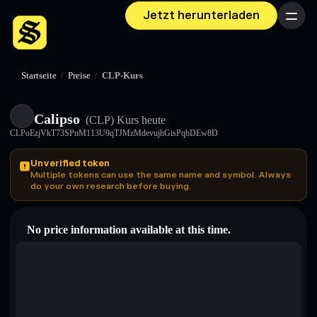
Jetzt herunterladen
Menü
Startseite
/
Preise
/
CLP-Kurs
Calipso
(CLP)
Kurs heute
CLPoEzjVkT73SPnM113U9qTJMzMdevujhGisPqbDEw8D
Unverified token
Multiple tokens can use the same name and symbol. Always
do your own research before buying.
No price information available at this time.