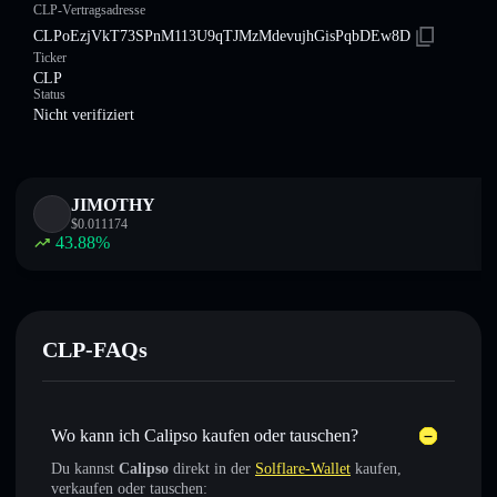
CLP-Vertragsadresse
CLPoEzjVkT73SPnM113U9qTJMzMdevujhGisPqbDEw8D
Ticker
CLP
Status
Nicht verifiziert
JIMOTHY
$
0.011174
43.88
%
CLP-FAQs
Wo kann ich Calipso kaufen oder tauschen?
Du kannst
Calipso
direkt in der
Solflare-Wallet
kaufen,
verkaufen oder tauschen: