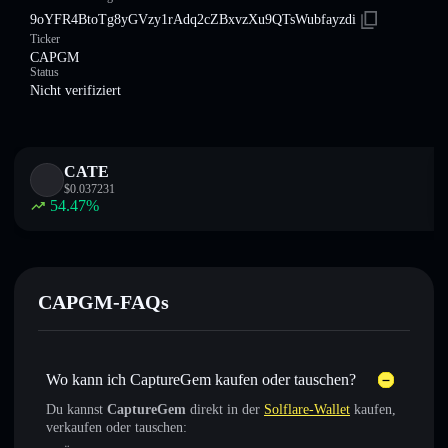
9oYFR4BtoTg8yGVzy1rAdq2cZBxvzXu9QTsWubfayzdi
Ticker
CAPGM
Status
Nicht verifiziert
CATE
$
0.037231
54.47
%
CAPGM-FAQs
Wo kann ich CaptureGem kaufen oder tauschen?
Du kannst
CaptureGem
direkt in der
Solflare-Wallet
kaufen,
verkaufen oder tauschen: