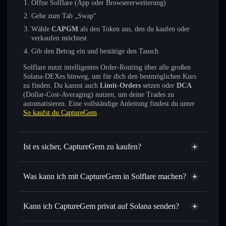
Öffne Solflare (App oder Browsererweiterung)
Gehe zum Tab „Swap“
Wähle
CAPGM
als den Token aus, den du kaufen oder
verkaufen möchtest
Gib den Betrag ein und bestätige den Tausch
Solflare nutzt intelligentes Order-Routing über alle großen
Solana-DEXes hinweg, um für dich den bestmöglichen Kurs
zu finden. Du kannst auch
Limit-Orders
setzen oder
DCA
(Dollar-Cost-Averaging) nutzen, um deine Trades zu
automatisieren. Eine vollständige Anleitung findest du unter
So kaufst du CaptureGem
.
Ist es sicher, CaptureGem zu kaufen?
CaptureGem
nicht
verifiziert
Was kann ich mit CaptureGem in Solflare machen?
CaptureGem
Solflare-Wallet
Sofort tauschen
– handle CAPGM gegen SOL, USDC
Kann ich CaptureGem privat auf Solana senden?
oder Tausende anderer Solana-Tokens mit intelligentem
Privacy
Order Routing zum bestmöglichen Kurs