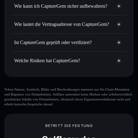
Aggregator
Wie kann ich CaptureGem sicher aufbewahren?
Limit-Orders setzen
– automatisiere Trades zu deinem
Zielkurs für CAPGM
CaptureGem
Durchschnittskosteneffekt nutzen
– Schritt für Schritt
nicht verwahrenden Wallet
Solflare
Wie lautet die Vertragsadresse von CaptureGem?
per Durchschnittskosteneffekt in CAPGM einsteigen
Privat senden
– übertrage CAPGM, ohne Wallets
CaptureGem
öffentlich zu verknüpfen, mithilfe des in Solflare
9oYFR4BtoTg8yGVzy1rAdq2cZBxvzXu9QTsWubfayzdi
Solflare
Ist CaptureGem geprüft oder verifiziert?
integrierten Privacy Aggregators
CaptureGem
Privacy Aggregator
CaptureGem
derzeit nicht
In Echtzeit verfolgen
– überwache Kurs, Volumen,
Solflare-Wallet
verifiziert
Marktkapitalisierung und Liquidität von CAPGM
Welche Risiken hat CaptureGem?
CAPGM
Sicher verwahren
– halte CAPGM in einer nicht
verwahrenden Wallet, in der du deine privaten Schlüssel
Hauptrisiken für CaptureGem:
kontrollierst
großer Teil der
Token-Namen, Symbole, Bilder und Beschreibungen stammen aus On-Chain-Metadaten
und Registern von Drittanbietern. Solflare unterstützt keine Marken oder urheberrechtlich
Liquidität ist freigeschaltet
CaptureGem
geschützten Inhalte von Drittanbietern, überprüft deren Eigentumsverhältnisse nicht und
erhebt keinerlei Ansprüche darauf.
CaptureGem
begrenzte Liquidität
einzelne Wallet
CaptureGem
BETRITT DIE FESTUNG