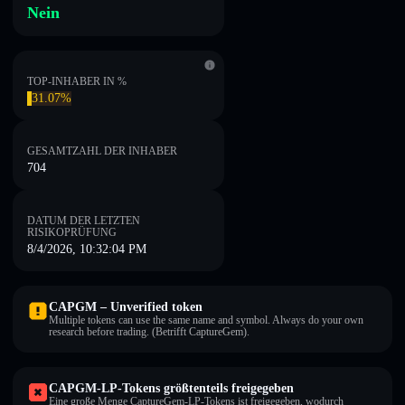
Nein
TOP-INHABER IN %
31.07%
GESAMTZAHL DER INHABER
704
DATUM DER LETZTEN
RISIKOPRÜFUNG
8/4/2026, 10:32:04 PM
CAPGM – Unverified token
Multiple tokens can use the same name and symbol. Always do your own
research before trading. (Betrifft CaptureGem).
CAPGM-LP-Tokens größtenteils freigegeben
Eine große Menge CaptureGem-LP-Tokens ist freigegeben, wodurch