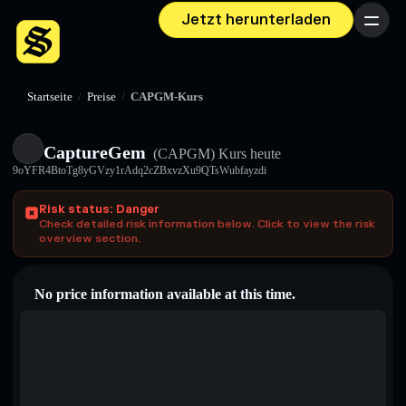
Jetzt herunterladen
Menü
Startseite
/
Preise
/
CAPGM-Kurs
CaptureGem
(CAPGM)
Kurs heute
9oYFR4BtoTg8yGVzy1rAdq2cZBxvzXu9QTsWubfayzdi
Risk status: Danger
Check detailed risk information below. Click to view the risk
overview section.
No price information available at this time.