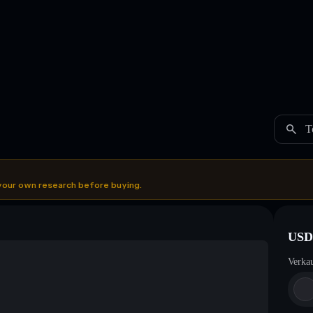
T
your own research before buying.
USD
Verka