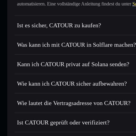
automatisieren. Eine vollständige Anleitung findest du unter
S
Ist es sicher, CATOUR zu kaufen?
CATOUR
nicht verifiziert
Was kann ich mit CATOUR in Solflare machen?
CATOUR
Solflare-Wallet
Kann ich CATOUR privat auf Solana senden?
Sofort tauschen
– handle CATOUR gegen SOL, USDC oder 
Order Routing zum bestmöglichen Kurs
Privacy Aggregato
Limit-Orders setzen
– automatisiere Trades zu deinem Z
Wie kann ich CATOUR sicher aufbewahren?
Durchschnittskosteneffekt nutzen
– Schritt für Schritt 
CATOUR
ni
Privat senden
– übertrage CATOUR, ohne Wallets öffentlich
Solflare
Privacy Aggregators
Wie lautet die Vertragsadresse von CATOUR?
In Echtzeit verfolgen
– überwache Kurs, Volumen, Marktk
Privacy Aggregator
CATOUR
Sicher verwahren
– halte CATOUR in einer nicht verwahre
C94en1fg5A5JXQ12b6i5XK1kuoUvA3v86vve9gbEcMJs
Ist CATOUR geprüft oder verifiziert?
kontrollierst
CATOUR
CATOUR
derzeit nicht veri