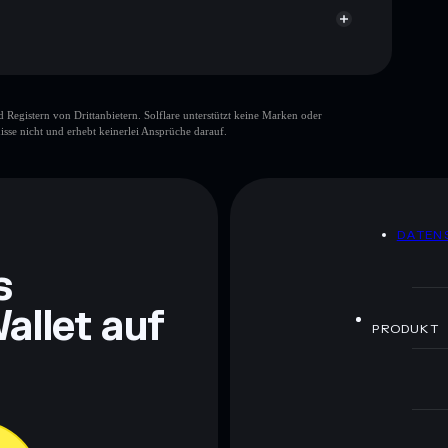
gistern von Drittanbietern. Solflare unterstützt keine Marken oder
isse nicht und erhebt keinerlei Ansprüche darauf.
ch Bildungszwecken und stellen keine Finanzberatung
rugcheck.xyz.
DATEN
s
allet auf
PRODUKT