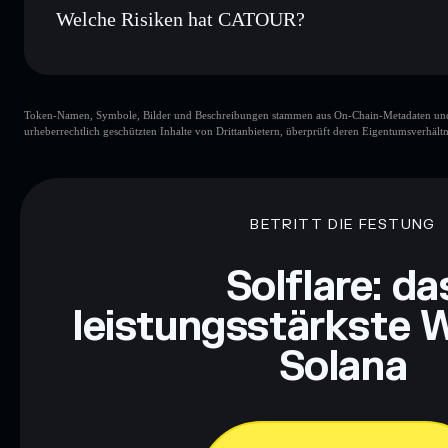
Welche Risiken hat CATOUR?
Hauptrisiken für CATOUR:
Token-Namen, Symbole, Bilder und Beschreibungen stammen aus On-Chain-Metadaten und Re
urheberrechtlich geschützten Inhalte von Drittanbietern, überprüft deren Eigentumsverhältn
Haftungsausschluss: Diese Informationen dienen ausschließli
dar. Recherchiere stets eigenständig. Daten bereitgestellt von 
BETRITT DIE FESTUNG
Solflare: da
leistungsstärkste W
Solana