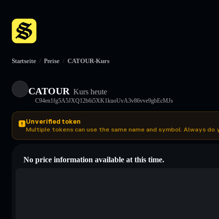
Startseite
/
Preise
/
CATOUR-Kurs
CATOUR
Kurs heute
C94en1fg5A5JXQ12b6i5XK1kuoUvA3v86vve9gbEcMJs
Unverified token
Multiple tokens can use the same name and symbol. Always do 
No price information available at this time.