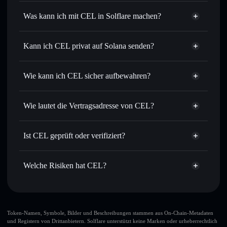
CEL
nicht verifiziert
Was kann ich mit CEL in Solflare machen?
CEL
Solflare-Wallet
Sofort tauschen
– handle CEL gegen SOL, USDC oder
Kann ich CEL privat auf Solana senden?
Tausende anderer Solana-Tokens mit intelligentem Order
Privacy
Routing zum bestmöglichen Kurs
Aggregator
Wie kann ich CEL sicher aufbewahren?
Limit-Orders setzen
– automatisiere Trades zu deinem
Zielkurs für CEL
CEL
nicht
Durchschnittskosteneffekt nutzen
– Schritt für Schritt
verwahrenden Wallet
Solflare
Wie lautet die Vertragsadresse von CEL?
per Durchschnittskosteneffekt in CEL einsteigen
Privat senden
– übertrage CEL, ohne Wallets öffentlich zu
CEL
verknüpfen, mithilfe des in Solflare integrierten Privacy
9So9REK6nVrv59x3TwDK3QRNcnZYpx4UpQQx583TcCKJ
Solflare
Ist CEL geprüft oder verifiziert?
Aggregators
CEL
Privacy Aggregator
CEL
derzeit nicht verifiziert
In Echtzeit verfolgen
– überwache Kurs, Volumen,
Solflare-Wallet
CEL
Marktkapitalisierung und Liquidität von CEL
Welche Risiken hat CEL?
Sicher verwahren
– halte CEL in einer nicht verwahrenden
Wallet, in der du deine privaten Schlüssel kontrollierst
Hauptrisiken für CEL:
großer Teil der
Token-Namen, Symbole, Bilder und Beschreibungen stammen aus On-Chain-Metadaten
und Registern von Drittanbietern. Solflare unterstützt keine Marken oder urheberrechtlich
Liquidität ist freigeschaltet
CEL