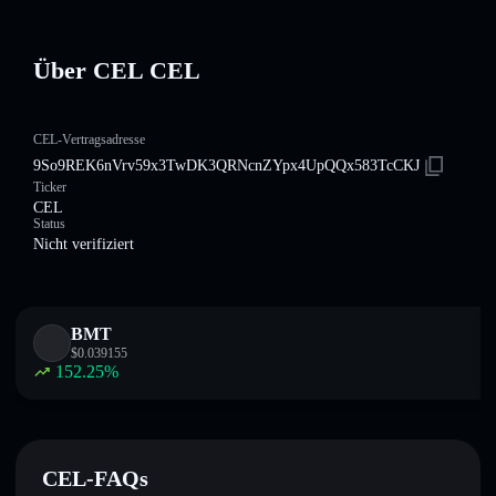
Über CEL CEL
CEL-Vertragsadresse
9So9REK6nVrv59x3TwDK3QRNcnZYpx4UpQQx583TcCKJ
Ticker
CEL
Status
Nicht verifiziert
BMT
$
0.039155
152.25
%
CEL-FAQs