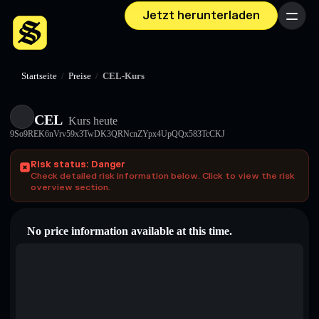
Jetzt herunterladen
Menü
Startseite
/
Preise
/
CEL-Kurs
CEL
Kurs heute
9So9REK6nVrv59x3TwDK3QRNcnZYpx4UpQQx583TcCKJ
Risk status: Danger
Check detailed risk information below. Click to view the risk
overview section.
No price information available at this time.