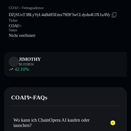
COAI✨-Vertragsadresse
DZjSUoT3BLyVyL4aBsH5Emx79DF3wCLdydn4UJX1uAVy
Ticker
COAI✨
Status
Nicht verifiziert
JIMOTHY
$
0.010834
42.10
%
COAI✨-FAQs
Wo kann ich ChainOpera AI kaufen oder
tauschen?