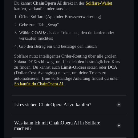
Du kannst
ChainOpera AI
direkt in der
Solflare-Wallet
kaufen, verkaufen oder tauschen:
Öffne Solflare (App oder Browsererweiterung)
Gehe zum Tab „Swap“
Wähle
COAI✨
als den Token aus, den du kaufen oder
verkaufen möchtest
Gib den Betrag ein und bestätige den Tausch
Solflare nutzt intelligentes Order-Routing über alle großen
Solana-DEXes hinweg, um für dich den bestmöglichen Kurs
zu finden. Du kannst auch
Limit-Orders
setzen oder
DCA
(Dollar-Cost-Averaging) nutzen, um deine Trades zu
automatisieren. Eine vollständige Anleitung findest du unter
So kaufst du ChainOpera AI
.
Ist es sicher, ChainOpera AI zu kaufen?
ChainOpera AI
nicht
verifiziert
Was kann ich mit ChainOpera AI in Solflare
machen?
ChainOpera AI
Solflare-Wallet