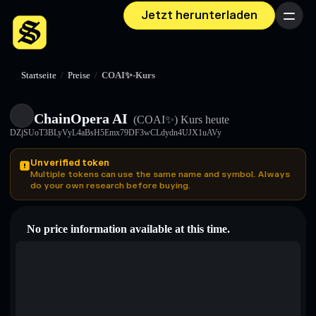
Jetzt herunterladen
Menü
Startseite
/
Preise
/
COAI✨-Kurs
ChainOpera AI
(COAI✨)
Kurs heute
DZjSUoT3BLyVyL4aBsH5Emx79DF3wCLdydn4UJX1uAVy
Unverified token
Multiple tokens can use the same name and symbol. Always
do your own research before buying.
No price information available at this time.