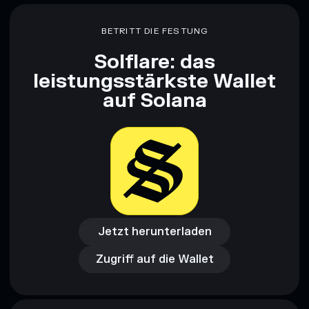
Haftungsausschluss: Diese Informationen dienen
ausschließlich Bildungszwecken und stellen keine
BETRITT DIE FESTUNG
Finanzberatung dar. Recherchiere stets eigenständig. Daten
bereitgestellt von rugcheck.xyz.
Solflare: das
leistungsstärkste Wallet
auf Solana
Jetzt herunterladen
Zugriff auf die Wallet
Jetzt herunterladen
Zugriff auf die Wallet