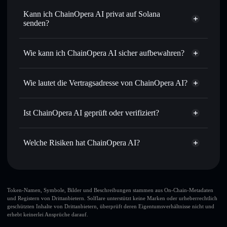
Sofort tauschen
– handle COAI✨ gegen SOL, USDC oder
Kann ich ChainOpera AI privat auf Solana
Tausende anderer Solana-Tokens mit intelligentem Order
senden?
Routing zum bestmöglichen Kurs
Privacy
Limit-Orders setzen
– automatisiere Trades zu deinem
Aggregator
Wie kann ich ChainOpera AI sicher aufbewahren?
Zielkurs für COAI✨
Durchschnittskosteneffekt nutzen
– Schritt für Schritt
ChainOpera AI
per Durchschnittskosteneffekt in COAI✨ einsteigen
nicht verwahrenden Wallet
Solflare
Wie lautet die Vertragsadresse von ChainOpera AI?
Privat senden
– übertrage COAI✨, ohne Wallets öffentlich
zu verknüpfen, mithilfe des in Solflare integrierten Privacy
ChainOpera AI
Aggregators
Solflare
Ist ChainOpera AI geprüft oder verifiziert?
DZjSUoT3BLyVyL4aBsH5Emx79DF3wCLdydn4UJX1uAVy
In Echtzeit verfolgen
– überwache Kurs, Volumen,
ChainOpera AI
Privacy
ChainOpera AI
derzeit nicht
Marktkapitalisierung und Liquidität von COAI✨
Aggregator
verifiziert
Welche Risiken hat ChainOpera AI?
Sicher verwahren
– halte COAI✨ in einer nicht
Solflare-Wallet
verwahrenden Wallet, in der du deine privaten Schlüssel
COAI✨
kontrollierst
Hauptrisiken für ChainOpera AI:
Token-Namen, Symbole, Bilder und Beschreibungen stammen aus On-Chain-Metadaten
und Registern von Drittanbietern. Solflare unterstützt keine Marken oder urheberrechtlich
ChainOpera AI
veränderbar
geschützten Inhalte von Drittanbietern, überprüft deren Eigentumsverhältnisse nicht und
erhebt keinerlei Ansprüche darauf.