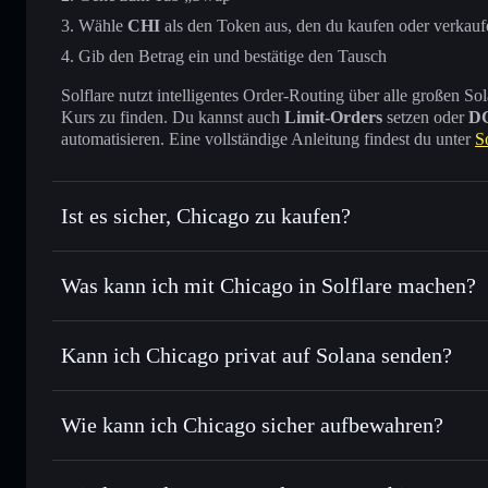
Wähle
CHI
als den Token aus, den du kaufen oder verkauf
Gib den Betrag ein und bestätige den Tausch
Solflare nutzt intelligentes Order-Routing über alle großen
Kurs zu finden. Du kannst auch
Limit-Orders
setzen oder
D
automatisieren. Eine vollständige Anleitung findest du unter
S
Ist es sicher, Chicago zu kaufen?
Chicago
verifizierter Token
Was kann ich mit Chicago in Solflare machen?
Chicago
Solflare-Wallet
Kann ich Chicago privat auf Solana senden?
Tausche sofort
– tausche CHI gegen SOL, USDC oder Taus
Routing zum bestmöglichen Preis
Solflare-Wallet
Privacy Aggrega
Sende privat
– übertrage CHI, ohne Wallets öffentlich mite
Wie kann ich Chicago sicher aufbewahren?
Aggregators von Solflare
Verfolge in Echtzeit
– beobachte Kurs, Volumen, Marktkapi
Chicago
nich
Verwahre sicher
– halte CHI in einer nicht verwahrenden W