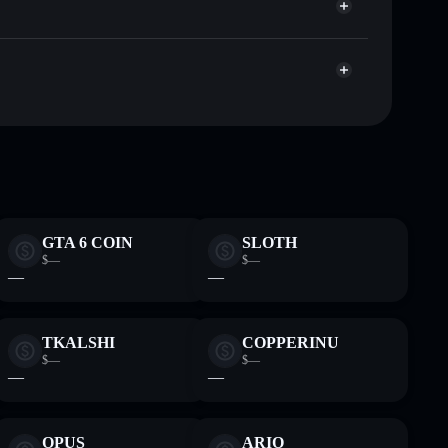
X5
Solflare-
GTA 6 COIN
SLOTH
$—
$—
—
—
TKALSHI
COPPERINU
$—
$—
—
—
OPUS
ARIO