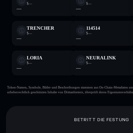
$—
$—
—
—
TRENCHER
114514
$—
$—
—
—
LORIA
NEURALINK
$—
$—
—
—
Token-Namen, Symbole, Bilder und Beschreibungen stammen aus On-Chain-Metadaten und Re
urheberrechtlich geschützten Inhalte von Drittanbietern, überprüft deren Eigentumsverhältn
BETRITT DIE FESTUNG