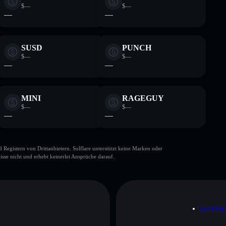
$—
$—
—
—
SUSD
PUNCH
$—
$—
—
—
MINI
RAGEGUY
$—
$—
—
—
gistern von Drittanbietern. Solflare unterstützt keine Marken oder
isse nicht und erhebt keinerlei Ansprüche darauf.
DATEN