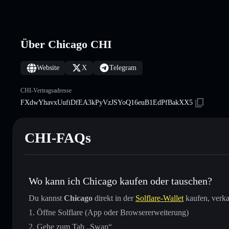
Über Chicago CHI
Website
X
Telegram
CHI-Vertragsadresse
FXdwYhavxUufiDfEA3kPyVzJSYoQ16euB1EdPfBakXX5
CHI-FAQs
Wo kann ich Chicago kaufen oder tauschen?
Du kannst
Chicago
direkt in der
Solflare-Wallet
kaufen, verka
Öffne Solflare (App oder Browsererweiterung)
Gehe zum Tab „Swap“