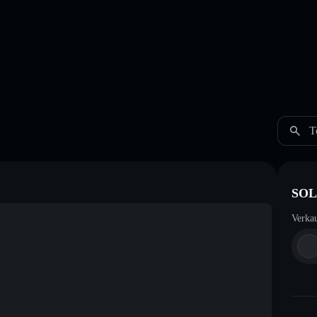
T
SOL 
Verka