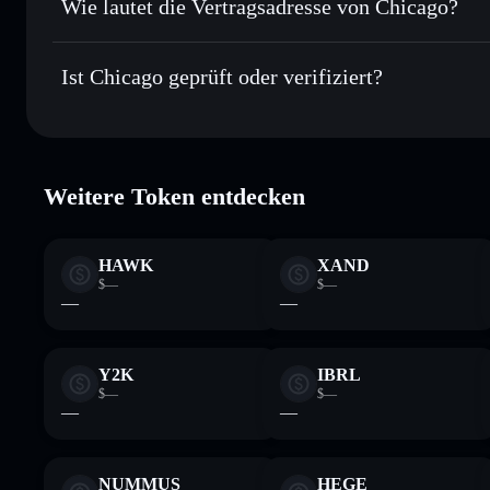
Wie lautet die Vertragsadresse von Chicago?
Schlüssel behältst
Privacy Aggregator
Chicago
FXdwYhavxUufiDfEA3kPyVzJSYoQ16euB1EdPfBakX
Ist Chicago geprüft oder verifiziert?
Wallet
CHI
Chicago
verifiziert
Weitere Token entdecken
HAWK
XAND
$—
$—
—
—
Y2K
IBRL
$—
$—
—
—
NUMMUS
HEGE