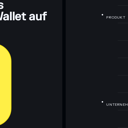
s
allet auf
PRODUKT
UNTERNE