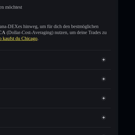
en möchtest
 Solana-DEXes hinweg, um für dich den bestmöglichen
CA
(Dollar-Cost-Averaging) nutzen, um deine Trades zu
o kaufst du Chicago
.
ende andere Solana‑Tokens mit intelligentem Order-
tor
Chicago
inander zu verknüpfen, dank des integrierten Privacy
talisierung und Liquidität von CHI in Echtzeit
t verwahrenden Wallet
Solflare
allet, in der du die Kontrolle über deine privaten