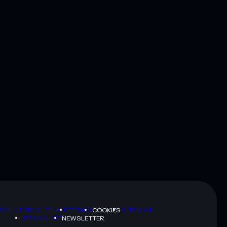
SCHUTZRICHTLINIE
TERMS
SITEMAP
COOKIES
BRAND-KIT
NEWSLETTER