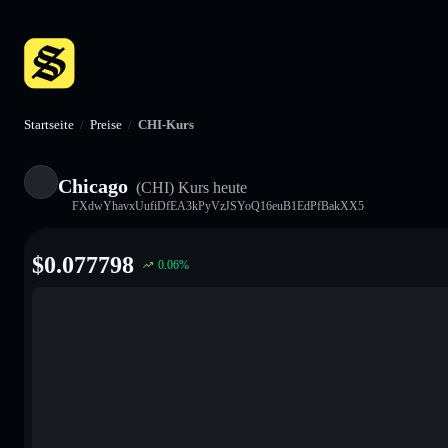
Startseite
/
Preise
/
CHI-Kurs
Chicago
(CHI)
Kurs heute
FXdwYhavxUufiDfEA3kPyVzJSYoQ16euB1EdPfBakXX5
$
0.077798
0.06
%