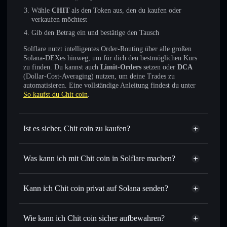
Wähle
CHIT
als den Token aus, den du kaufen oder
verkaufen möchtest
Gib den Betrag ein und bestätige den Tausch
Solflare nutzt intelligentes Order-Routing über alle großen
Solana-DEXes hinweg, um für dich den bestmöglichen Kurs
zu finden. Du kannst auch
Limit-Orders
setzen oder
DCA
(Dollar-Cost-Averaging) nutzen, um deine Trades zu
automatisieren. Eine vollständige Anleitung findest du unter
So kaufst du Chit coin
.
Ist es sicher, Chit coin zu kaufen?
Chit coin
nicht verifiziert
Was kann ich mit Chit coin in Solflare machen?
Chit coin
Solflare-Wallet
Sofort tauschen
– handle CHIT gegen SOL, USDC oder
Kann ich Chit coin privat auf Solana senden?
Tausende anderer Solana-Tokens mit intelligentem Order
Privacy
Routing zum bestmöglichen Kurs
Aggregator
Wie kann ich Chit coin sicher aufbewahren?
Limit-Orders setzen
– automatisiere Trades zu deinem