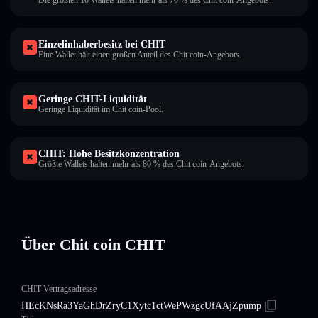
Die größten 10 Wallets halten mehr als 70 % des Chit coin-Angebots.
Einzelinhaberbesitz bei CHIT
Eine Wallet hält einen großen Anteil des Chit coin-Angebots.
Geringe CHIT-Liquidität
Geringe Liquidität im Chit coin-Pool.
CHIT: Hohe Besitzkonzentration
Größte Wallets halten mehr als 80 % des Chit coin-Angebots.
Über Chit coin CHIT
CHIT-Vertragsadresse
HEcKNsRa3YaGhDrZryC1Xytc1ctWePWzgcUfAAjZpump