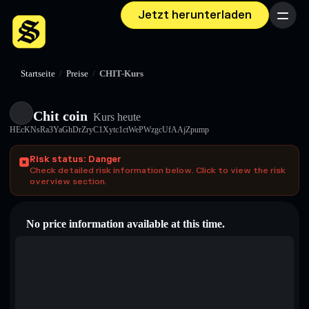
Jetzt herunterladen
Menü
Startseite
/
Preise
/
CHIT-Kurs
Chit coin
Kurs heute
HEcKNsRa3YaGhDrZryC1Xytc1ctWePWzgcUfAAjZpump
Risk status: Danger
Check detailed risk information below. Click to view the risk
overview section.
No price information available at this time.