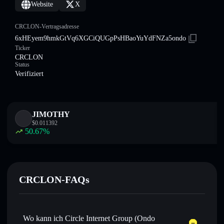
Website
X
CRCLON-Vertragsadresse
6xHEyem9hmkGtVq6XGCiQUGpPsHBaoYuYdFNZa5ondo
Ticker
CRCLON
Status
Verifiziert
JIMOTHY
$
0.011392
50.67
%
CRCLON-FAQs
Wo kann ich Circle Internet Group (Ondo