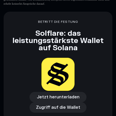
erhebt keinerlei Ansprüche darauf.
BETRITT DIE FESTUNG
Solflare: das
leistungsstärkste Wallet
auf Solana
Jetzt herunterladen
Zugriff auf die Wallet
Jetzt herunterladen
Zugriff auf die Wallet