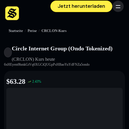
Jetzt herunterladen
Menü
Startseite
/
Preise
/
CRCLON-Kurs
Circle Internet Group (Ondo Tokenized)
(CRCLON)
Kurs heute
6xHEyem9hmkGtVq6XGCiQUGpPsHBaoYuYdFNZa5ondo
$
63.28
2.43
%