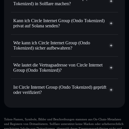
Tokenized) in Solflare machen?
Circle Internet Group (Ondo Tokenized)
Solflare-Wallet
Kann ich Circle Internet Group (Ondo Tokenized)
Tausche sofort
– tausche CRCLON gegen SOL, USDC
privat auf Solana senden?
oder Tausende andere Solana‑Tokens mit intelligentem
Solflare-Wallet
Privacy
Order-Routing zum bestmöglichen Preis
Aggregator
Circle Internet
Wie kann ich Circle Internet Group (Ondo
Sende privat
– übertrage CRCLON, ohne Wallets
Group (Ondo Tokenized)
Tokenized) sicher aufbewahren?
öffentlich miteinander zu verknüpfen, dank des integrierten
Privacy Aggregators von Solflare
Circle Internet Group (Ondo Tokenized)
Verfolge in Echtzeit
– beobachte Kurs, Volumen,
nicht verwahrenden Wallet
Wie lautet die Vertragsadresse von Circle Internet
Marktkapitalisierung und Liquidität von CRCLON in
Solflare
Group (Ondo Tokenized)?
Echtzeit
Verwahre sicher
– halte CRCLON in einer nicht
Circle Internet
verwahrenden Wallet, in der du die Kontrolle über deine
Group (Ondo Tokenized)
Ist Circle Internet Group (Ondo Tokenized) geprüft
privaten Schlüssel behältst
6xHEyem9hmkGtVq6XGCiQUGpPsHBaoYuYdFNZa5ondo
oder verifiziert?
Privacy Aggregator
Circle Internet Group (Ondo Tokenized)
verifiziert
Solflare-Wallet
CRCLON
Token-Namen, Symbole, Bilder und Beschreibungen stammen aus On-Chain-Metadaten
und Registern von Drittanbietern. Solflare unterstützt keine Marken oder urheberrechtlich
geschützten Inhalte von Drittanbietern, überprüft deren Eigentumsverhältnisse nicht und