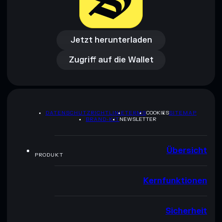
Jetzt herunterladen
Zugriff auf die Wallet
Jetzt herunterladen
Zugriff auf die Wallet
DATENSCHUTZRICHTLINIE
TERMS
COOKIES
SITEMAP
BRAND-KIT
NEWSLETTER
Übersicht
PRODUKT
Kernfunktionen
Sicherheit