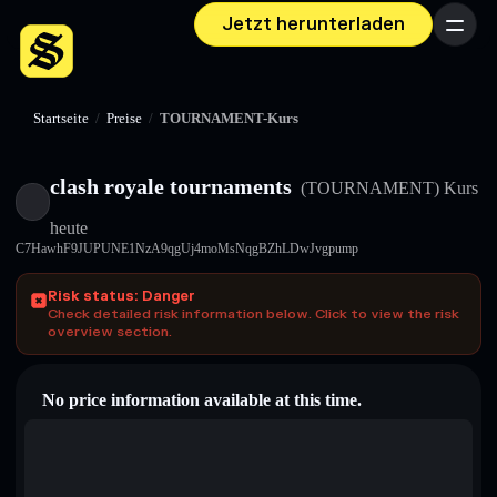
Jetzt herunterladen
Menü
Startseite
/
Preise
/
TOURNAMENT-Kurs
clash royale tournaments
(TOURNAMENT)
Kurs
heute
C7HawhF9JUPUNE1NzA9qgUj4moMsNqgBZhLDwJvgpump
Risk status: Danger
Check detailed risk information below. Click to view the risk
overview section.
No price information available at this time.