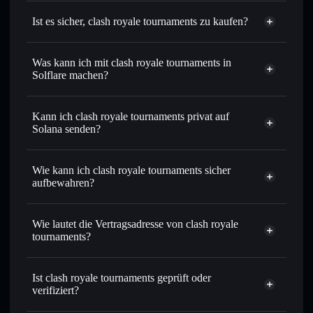
Ist es sicher, clash royale tournaments zu kaufen?
clash royale tournaments
nicht verifiziert
Was kann ich mit clash royale tournaments in
Solflare machen?
clash royale tournaments
Solflare-Wallet
Kann ich clash royale tournaments privat auf
Sofort tauschen
– handle TOURNAMENT gegen SOL,
Solana senden?
USDC oder Tausende anderer Solana-Tokens mit
Privacy
intelligentem Order Routing zum bestmöglichen Kurs
Aggregator
Wie kann ich clash royale tournaments sicher
Limit-Orders setzen
– automatisiere Trades zu deinem
aufbewahren?
Zielkurs für TOURNAMENT
Durchschnittskosteneffekt nutzen
– Schritt für Schritt
clash royale tournaments
per Durchschnittskosteneffekt in TOURNAMENT
nicht verwahrenden Wallet
Solflare
Wie lautet die Vertragsadresse von clash royale
einsteigen
tournaments?
Privat senden
– übertrage TOURNAMENT, ohne Wallets
Solflare
öffentlich zu verknüpfen, mithilfe des in Solflare
clash royale
clash royale tournaments
integrierten Privacy Aggregators
tournaments
Ist clash royale tournaments geprüft oder
Privacy
C7HawhF9JUPUNE1NzA9qgUj4moMsNqgBZhLDwJvgpump
In Echtzeit verfolgen
– überwache Kurs, Volumen,
verifiziert?
Aggregator
Marktkapitalisierung und Liquidität von TOURNAMENT
clash royale tournaments