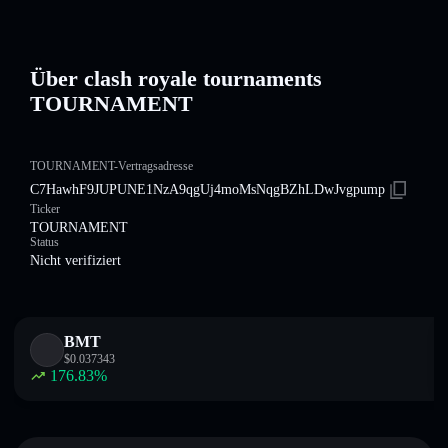
Über clash royale tournaments
TOURNAMENT
TOURNAMENT-Vertragsadresse
C7HawhF9JUPUNE1NzA9qgUj4moMsNqgBZhLDwJvgpump
Ticker
TOURNAMENT
Status
Nicht verifiziert
BMT
$
0.037343
176.83
%