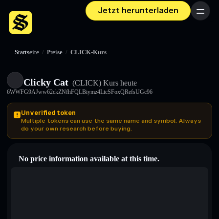
Jetzt herunterladen
Menü
Startseite
/
Preise
/
CLICK-Kurs
Clicky Cat
(CLICK)
Kurs heute
6WWFG9AJww62ckZNfhFQLBiymz4LtcSFoxQRefsUGc96
Unverified token
Multiple tokens can use the same name and symbol. Always
do your own research before buying.
No price information available at this time.