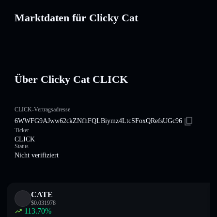
Marktdaten für Clicky Cat
Über Clicky Cat CLICK
CLICK-Vertragsadresse
6WWFG9AJww62ckZNfhFQLBiymz4LtcSFoxQRefsUGc96
Ticker
CLICK
Status
Nicht verifiziert
CATE
$
0.031978
113.70
%