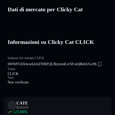
Dati di mercato per Clicky Cat
Informazioni su Clicky Cat CLICK
Indirizzo del contratto CLICK
6WWFG9AJww62ckZNfhFQLBiymz4LtcSFoxQRefsUGc96
Ticker
CLICK
Stato
Non verificato
CATE
$
0.03578
123.96
%