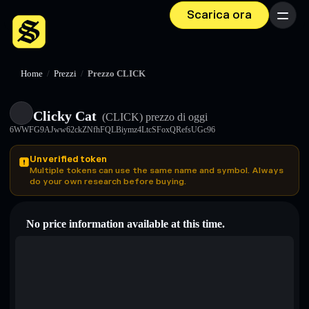
Scarica ora
Menu
Home
/
Prezzi
/
Prezzo CLICK
Clicky Cat
(CLICK)
prezzo di oggi
6WWFG9AJww62ckZNfhFQLBiymz4LtcSFoxQRefsUGc96
Unverified token
Multiple tokens can use the same name and symbol. Always
do your own research before buying.
No price information available at this time.