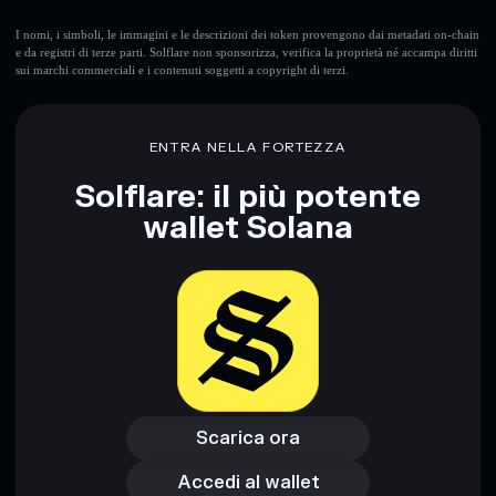
esclusivo controllo delle tue chiavi private
I nomi, i simboli, le immagini e le descrizioni dei token provengono dai metadati on-chain
e da registri di terze parti. Solflare non sponsorizza, verifica la proprietà né accampa diritti
sui marchi commerciali e i contenuti soggetti a copyright di terzi.
ENTRA NELLA FORTEZZA
Solflare: il più potente
wallet Solana
Scarica ora
Accedi al wallet
Scarica ora
Accedi al wallet