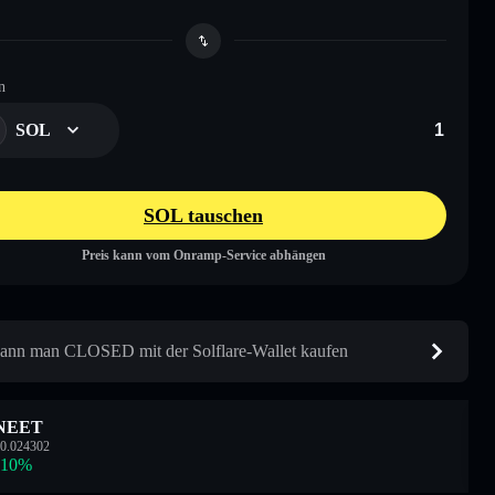
n
SOL
SOL tauschen
Preis kann vom Onramp-Service abhängen
ann man CLOSED mit der Solflare-Wallet kaufen
NEET
0.024302
.10
%