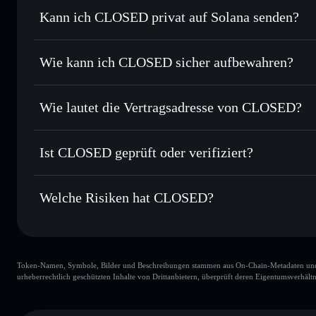
Kann ich CLOSED privat auf Solana senden?
Sofort tauschen
– handle CLOSED gegen SOL, USDC oder 
Order Routing zum bestmöglichen Kurs
Privacy Aggregato
Limit-Orders setzen
– automatisiere Trades zu deinem Z
Wie kann ich CLOSED sicher aufbewahren?
Durchschnittskosteneffekt nutzen
– Schritt für Schritt 
CLOSED
nic
Privat senden
– übertrage CLOSED, ohne Wallets öffentlich 
Solflare
Privacy Aggregators
Wie lautet die Vertragsadresse von CLOSED?
In Echtzeit verfolgen
– überwache Kurs, Volumen, Marktk
Privacy Aggregator
CLOSED
Sicher verwahren
– halte CLOSED in einer nicht verwahre
9BfyNWNyatdXLQ7f3ydX8azXQSnbvqGcmMEwWCL
Ist CLOSED geprüft oder verifiziert?
kontrollierst
Wallet
CLOSED
CLOSED
derzeit nicht verif
Welche Risiken hat CLOSED?
Hauptrisiken für CLOSED:
Token-Namen, Symbole, Bilder und Beschreibungen stammen aus On-Chain-Metadaten und Re
CLOSED
urheberrechtlich geschützten Inhalte von Drittanbietern, überprüft deren Eigentumsverhältn
CLOSED