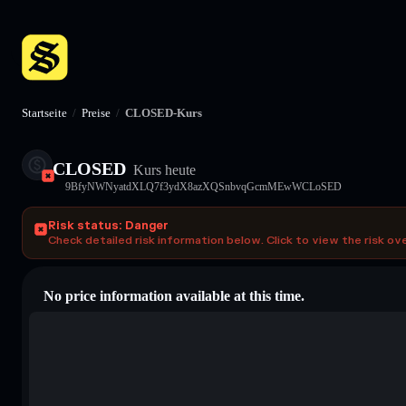
Startseite
/
Preise
/
CLOSED-Kurs
CLOSED
Kurs heute
9BfyNWNyatdXLQ7f3ydX8azXQSnbvqGcmMEwWCLoSED
Risk status: Danger
Check detailed risk information below. Click to view the risk ov
No price information available at this time.