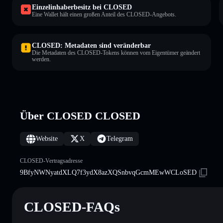
Einzelinhaberbesitz bei CLOSED
Eine Wallet hält einen großen Anteil des CLOSED-Angebots.
CLOSED: Metadaten sind veränderbar
Die Metadaten des CLOSED-Tokens können vom Eigentümer geändert
werden.
Über CLOSED CLOSED
Website
X
Telegram
CLOSED-Vertragsadresse
9BfyNWNyatdXLQ7f3ydX8azXQSnbvqGcmMEwWCLoSED
CLOSED-FAQs