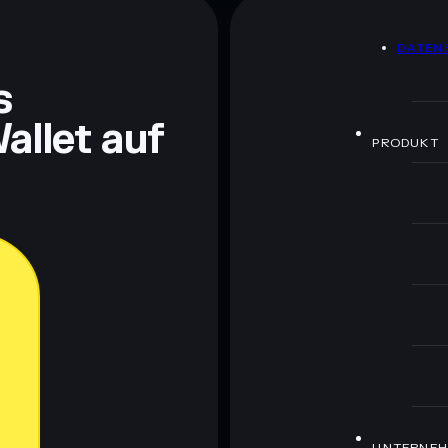
DATEN
ch Bildungszwecken und stellen keine Finanzberatung
rugcheck.xyz.
s
allet auf
PRODUKT
UNTERNE