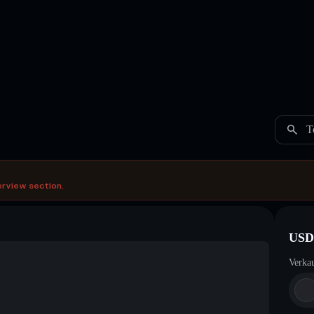
T
erview section.
USD
Verka