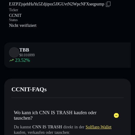
EJZPZjsjehHaYu5Zdjipsx5JJGUvtN2WpcNFXseqpump
Ticker
CCNIT
Status
Nicht verifiziert
TBB
$
0.016999
23.52
%
CCNIT-FAQs
Wo kann ich CNN IS TRASH kaufen oder
tauschen?
Du kannst
CNN IS TRASH
direkt in der
Solflare-Wallet
kaufen, verkaufen oder tauschen: