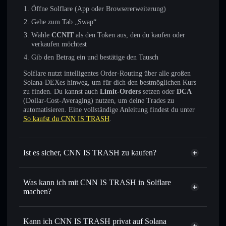
Öffne Solflare (App oder Browsererweiterung)
Gehe zum Tab „Swap“
Wähle
CCNIT
als den Token aus, den du kaufen oder
verkaufen möchtest
Gib den Betrag ein und bestätige den Tausch
Solflare nutzt intelligentes Order-Routing über alle großen
Solana-DEXes hinweg, um für dich den bestmöglichen Kurs
zu finden. Du kannst auch
Limit-Orders
setzen oder
DCA
(Dollar-Cost-Averaging) nutzen, um deine Trades zu
automatisieren. Eine vollständige Anleitung findest du unter
So kaufst du CNN IS TRASH
.
Ist es sicher, CNN IS TRASH zu kaufen?
CNN IS TRASH
nicht
verifiziert
Was kann ich mit CNN IS TRASH in Solflare
machen?
CNN IS TRASH
Solflare-Wallet
Sofort tauschen
– handle CCNIT gegen SOL, USDC oder
Kann ich CNN IS TRASH privat auf Solana