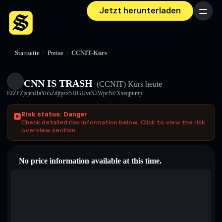
Jetzt herunterladen
Menü
Startseite
/
Preise
/
CCNIT-Kurs
CNN IS TRASH
(CCNIT)
Kurs heute
EJZPZjsjehHaYu5Zdjipsx5JJGUvtN2WpcNFXseqpump
Risk status: Danger
Check detailed risk information below. Click to view the risk
overview section.
No price information available at this time.