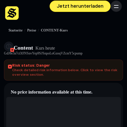
Jetzt herunterladen
Menü
Startseite
/
Preise
/
CONTENT-Kurs
Content
Kurs heute
GdJ8e3a7ct3fJNSnvYep9SJSnpoLoGzoqVZcmY5cpump
Risk status: Danger
Check detailed risk information below. Click to view the risk
overview section.
No price information available at this time.