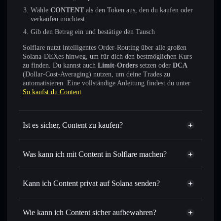
Wähle
CONTENT
als den Token aus, den du kaufen oder
verkaufen möchtest
Gib den Betrag ein und bestätige den Tausch
Solflare nutzt intelligentes Order-Routing über alle großen
Solana-DEXes hinweg, um für dich den bestmöglichen Kurs
zu finden. Du kannst auch
Limit-Orders
setzen oder
DCA
(Dollar-Cost-Averaging) nutzen, um deine Trades zu
automatisieren. Eine vollständige Anleitung findest du unter
So kaufst du Content
.
Ist es sicher, Content zu kaufen?
Content
nicht verifiziert
Was kann ich mit Content in Solflare machen?
Content
Solflare-Wallet
Sofort tauschen
– handle CONTENT gegen SOL, USDC
Kann ich Content privat auf Solana senden?
oder Tausende anderer Solana-Tokens mit intelligentem
Privacy
Order Routing zum bestmöglichen Kurs
Aggregator
Wie kann ich Content sicher aufbewahren?
Limit-Orders setzen
– automatisiere Trades zu deinem