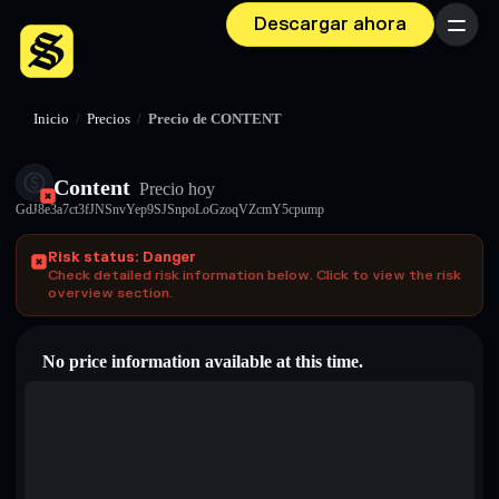
Descargar ahora
Menú
Inicio
/
Precios
/
Precio de CONTENT
Content
Precio hoy
GdJ8e3a7ct3fJNSnvYep9SJSnpoLoGzoqVZcmY5cpump
Risk status: Danger
Check detailed risk information below. Click to view the risk
overview section.
No price information available at this time.