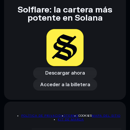
Solflare: la cartera más
Descargo de responsabilidad: Esta información tiene
potente en Solana
únicamente fines educativos y no constituye asesoramiento
financiero. Investiga siempre por tu cuenta. Datos
proporcionados por rugcheck.xyz.
Descargar ahora
Acceder a la billetera
Descargar ahora
Acceder a la billetera
POLÍTICA DE PRIVACIDAD
TERMS
COOKIES
MAPA DEL SITIO
KIT DE MARCA