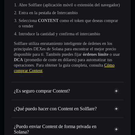
Abre Solflare (aplicación móvil o extensión del navegador)
Entra en la pestaña de Intercambio
Selecciona
CONTENT
como el token que deseas comprar
o vender
Introduce la cantidad y confirma el intercambio
Solflare utiliza enrutamiento inteligente de órdenes en los
principales DEXes de Solana para encontrar el mejor precio
disponible para ti. También puedes fijar
órdenes límite
o usar
DCA
(promedio de coste en dólares) para automatizar tus
operaciones. Para obtener la guía completa, consulta
Cómo
comprar Content
.
¿Es seguro comprar Content?
Content
no está verificado
¿Qué puedo hacer con Content en Solflare?
Content
cartera de Solflare
Intercambiar al instante
: operar con CONTENT para
¿Puedo enviar Content de forma privada en
SOL, USDC o miles de otros tokens de Solana con
Solana?