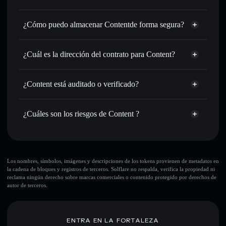
enrutamiento de órdenes inteligente para el mejor precio
agregador de privacidad
disponible
¿Cómo puedo almacenar Contentde forma segura?
Establecer órdenes límite
: automatizar las operaciones en
tu precio objetivo para CONTENT
Content
Utilizar DCA
: promedio de coste en dólares en CONTENT
cartera sin custodia
Solflare
¿Cuál es la dirección del contrato para Content?
a lo largo del tiempo
Enviar de forma privada
: transferir CONTENT sin
Content
vincular públicamente las carteras usando el agregador de
GdJ8e3a7ct3fJNSnvYep9SJSnpoLoGzoqVZcmY5cpump
Solflare
¿Content está auditado o verificado?
agregador de privacidad
privacidad integrado de Solflare
Content
Content
no está verificado actualmente
Hacer un seguimiento en tiempo real
: monitorizar el
CONTENT
cartera Solflare
precio, volumen, capitalización de mercado y liquidez de
¿Cuáles son los riesgos de Content ?
CONTENT
Holdear de forma segura
: almacenar CONTENT en una
Principales riesgos para Content:
cartera sin custodia donde tú controla tus claves privadas
10 principales carteras
Los nombres, símbolos, imágenes y descripciones de los tokens provienen de metadatos en
la cadena de bloques y registros de terceros. Solflare no respalda, verifica la propiedad ni
Content
reclama ningún derecho sobre marcas comerciales o contenido protegido por derechos de
sola cartera
autor de terceros.
Content
Content
liquidez limitada
80 % de concentración
Content
ENTRA EN LA FORTALEZA