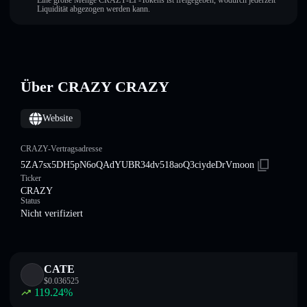
Eine große Menge CRAZY-LP-Tokens ist freigegeben, wodurch jederzeit
Liquidität abgezogen werden kann.
Über CRAZY CRAZY
Website
CRAZY-Vertragsadresse
5ZA7sx5DH5pN6oQAdYUBR34dv518aoQ3ciydeDrVmoon
Ticker
CRAZY
Status
Nicht verifiziert
CATE
$
0.036525
119.24
%