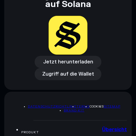
auf Solana
Jetzt herunterladen
Zugriff auf die Wallet
Jetzt herunterladen
Zugriff auf die Wallet
DATENSCHUTZRICHTLINIE
TERMS
COOKIES
SITEMAP
BRAND-KIT
Übersicht
PRODUKT