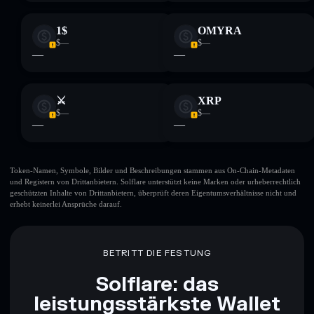
1$
OMYRA
$—
$—
—
—
⚔
XRP
$—
$—
—
—
Token-Namen, Symbole, Bilder und Beschreibungen stammen aus On-Chain-Metadaten
und Registern von Drittanbietern. Solflare unterstützt keine Marken oder urheberrechtlich
geschützten Inhalte von Drittanbietern, überprüft deren Eigentumsverhältnisse nicht und
erhebt keinerlei Ansprüche darauf.
BETRITT DIE FESTUNG
Solflare: das
leistungsstärkste Wallet