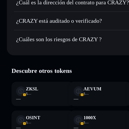
privacidad integrado de Solflare
¿Cuál es la dirección del contrato para CRAZY?
Hacer un seguimiento en tiempo real
: monitorizar el pre
CRAZY
CRAZY
5ZA7sx5DH5pN6oQAdYUBR34dv518aoQ3ciydeDrVmo
¿CRAZY está auditado o verificado?
Holdear de forma segura
: almacenar CRAZY en una carter
Solflare
CRAZY
no está verificado actualmente
¿Cuáles son los riesgos de CRAZY ?
Principales riesgos para CRAZY:
Descubre otros tokens
la liquidez está desbloqueada
CRAZY
Descargo de responsabilidad: Esta información tiene únicamen
ZKSL
AEVUM
financiero. Investiga siempre por tu cuenta. Datos proporcio
$—
$—
—
—
OSINT
1000X
$—
$—
—
—