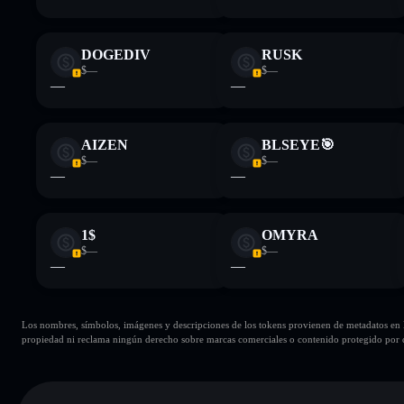
DOGEDIV
RUSK
$—
$—
—
—
AIZEN
BLSEYE🎯
$—
$—
—
—
1$
OMYRA
$—
$—
—
—
Los nombres, símbolos, imágenes y descripciones de los tokens provienen de metadatos en la 
propiedad ni reclama ningún derecho sobre marcas comerciales o contenido protegido por d