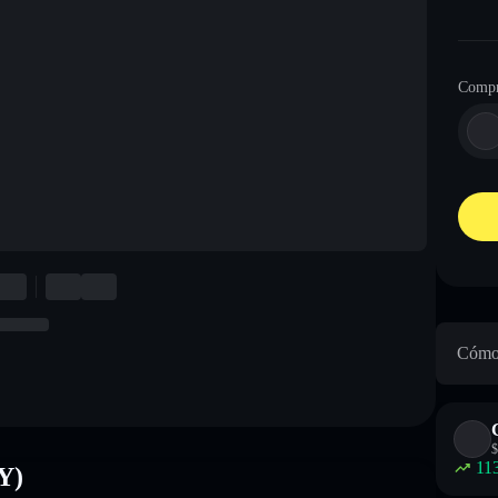
Compr
Cómo 
$
11
Y)