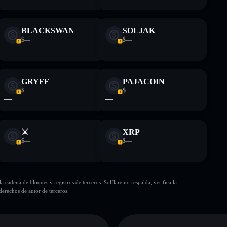
BLACKSWAN
SOLJAK
$—
$—
—
—
GRYFF
PAJACOIN
$—
$—
—
—
⚔
XRP
$—
$—
—
—
cadena de bloques y registros de terceros. Solflare no respalda, verifica la
erechos de autor de terceros.