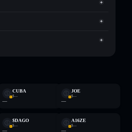
agregador de privacidad
cio, volumen, capitalización de mercado y liquidez de
on
a sin custodia donde tú controla tus claves privadas
CRAZY
cartera
gran parte de
te fines educativos y no constituye asesoramiento
CUBA
JOE
nados por rugcheck.xyz.
$—
$—
—
—
$DAGO
A16ZE
$—
$—
—
—