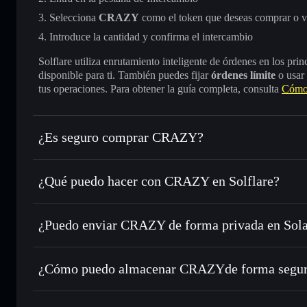
Selecciona
CRAZY
como el token que deseas comprar o 
Introduce la cantidad y confirma el intercambio
Solflare utiliza enrutamiento inteligente de órdenes en los pr
disponible para ti. También puedes fijar
órdenes límite
o usar
tus operaciones. Para obtener la guía completa, consulta
Cómo
¿Es seguro comprar CRAZY?
CRAZY
no está verificado
¿Qué puedo hacer con CRAZY en Solflare?
CRAZY
cartera de Solflare
¿Puedo enviar CRAZY de forma privada en Sol
Intercambiar al instante
: operar con CRAZY para SOL, U
enrutamiento de órdenes inteligente para el mejor precio di
agregador de privacidad
Establecer órdenes límite
: automatizar las operaciones e
¿Cómo puedo almacenar CRAZYde forma segu
Utilizar DCA
: promedio de coste en dólares en CRAZY a l
CRAZY
cart
Enviar de forma privada
: transferir CRAZY sin vincular 
Solflare