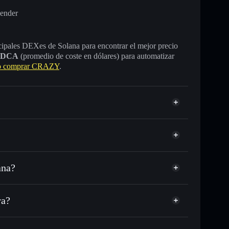
vender
incipales DEXes de Solana para encontrar el mejor precio
DCA
(promedio de coste en dólares) para automatizar
 comprar CRAZY
.
ana?
SDC o miles de otros tokens de Solana con
sponible
n tu precio objetivo para CRAZY
ra?
o largo del tiempo
era sin custodia
Solflare
públicamente las carteras usando el agregador de
CRAZY