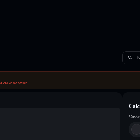
B
erview section.
Calc
Vende