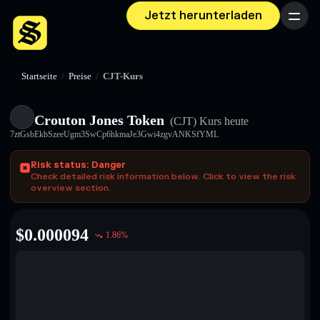
Jetzt herunterladen
Menü
Startseite
/
Preise
/
CJT-Kurs
Crouton Jones Token
(CJT)
Kurs heute
7ztGsbEkbSzeeUgm3SwCp6hkmaJe3Gwi4zgvANKSfYML
Risk status: Danger
Check detailed risk information below. Click to view the risk
overview section.
$
0.000094
1.86
%