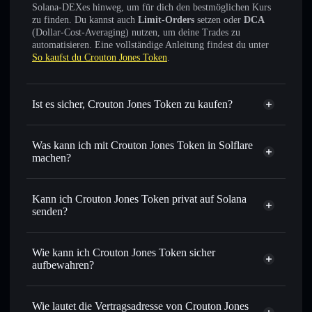
Solana-DEXes hinweg, um für dich den bestmöglichen Kurs
zu finden. Du kannst auch
Limit-Orders
setzen oder
DCA
(Dollar-Cost-Averaging) nutzen, um deine Trades zu
automatisieren. Eine vollständige Anleitung findest du unter
So kaufst du Crouton Jones Token
.
Ist es sicher, Crouton Jones Token zu kaufen?
Crouton Jones Token
nicht
verifiziert
Was kann ich mit Crouton Jones Token in Solflare
machen?
Crouton Jones Token
Solflare-Wallet
Sofort tauschen
– handle CJT gegen SOL, USDC oder
Kann ich Crouton Jones Token privat auf Solana
Tausende anderer Solana-Tokens mit intelligentem Order
senden?
Routing zum bestmöglichen Kurs
Privacy
Limit-Orders setzen
– automatisiere Trades zu deinem
Aggregator
Wie kann ich Crouton Jones Token sicher
Zielkurs für CJT
aufbewahren?
Durchschnittskosteneffekt nutzen
– Schritt für Schritt
per Durchschnittskosteneffekt in CJT einsteigen
Crouton Jones Token
nicht verwahrenden Wallet
Solflare
Privat senden
– übertrage CJT, ohne Wallets öffentlich zu
Wie lautet die Vertragsadresse von Crouton Jones