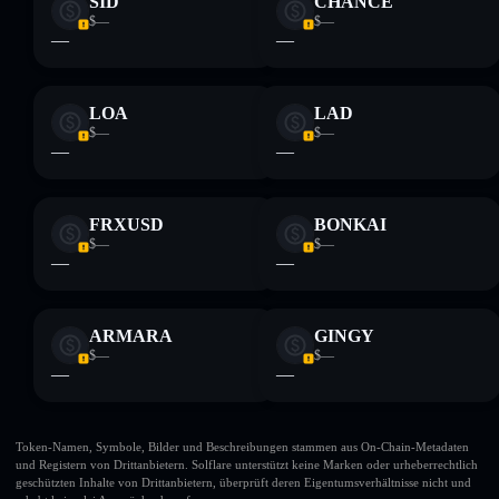
SID
CHANCE
$—
$—
—
—
LOA
LAD
$—
$—
—
—
FRXUSD
BONKAI
$—
$—
—
—
ARMARA
GINGY
$—
$—
—
—
Token-Namen, Symbole, Bilder und Beschreibungen stammen aus On-Chain-Metadaten
und Registern von Drittanbietern. Solflare unterstützt keine Marken oder urheberrechtlich
geschützten Inhalte von Drittanbietern, überprüft deren Eigentumsverhältnisse nicht und