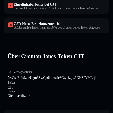
Einzelinhaberbesitz bei CJT
Eine Wallet hält einen großen Anteil des Crouton Jones Token-Angebots.
CJT: Hohe Besitzkonzentration
Größte Wallets halten mehr als 80 % des Crouton Jones Token-Angebots.
Über Crouton Jones Token CJT
CJT-Vertragsadresse
7ztGsbEkbSzeeUgm3SwCp6hkmaJe3Gwi4zgvANKSfYML
Ticker
CJT
Status
Nicht verifiziert