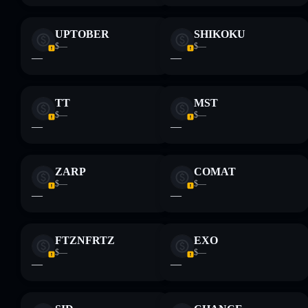
UPTOBER
SHIKOKU
$—
$—
—
—
TT
MST
$—
$—
—
—
ZARP
COMAT
$—
$—
—
—
FTZNFRTZ
EXO
$—
$—
—
—