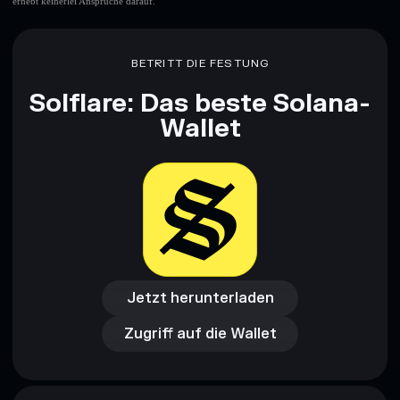
erhebt keinerlei Ansprüche darauf.
BETRITT DIE FESTUNG
Solflare: Das beste Solana-
Wallet
Jetzt herunterladen
Zugriff auf die Wallet
Jetzt herunterladen
Zugriff auf die Wallet