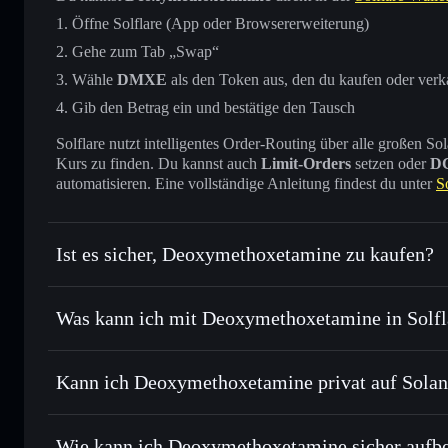
Öffne Solflare (App oder Browsererweiterung)
Gehe zum Tab „Swap“
Wähle
DMXE
als den Token aus, den du kaufen oder verk
Gib den Betrag ein und bestätige den Tausch
Solflare nutzt intelligentes Order-Routing über alle großen
Kurs zu finden. Du kannst auch
Limit-Orders
setzen oder
D
automatisieren. Eine vollständige Anleitung findest du unter
S
Ist es sicher, Deoxymethoxetamine zu kaufen?
Deoxymethoxetamine
nicht 
Was kann ich mit Deoxymethoxetamine in Solf
Deoxymethoxetamine
Solflare-Wallet
Kann ich Deoxymethoxetamine privat auf Solan
Sofort tauschen
– handle DMXE gegen SOL, USDC oder Ta
Order Routing zum bestmöglichen Kurs
Privacy Aggregato
Limit-Orders setzen
– automatisiere Trades zu deinem Zi
Wie kann ich Deoxymethoxetamine sicher aufb