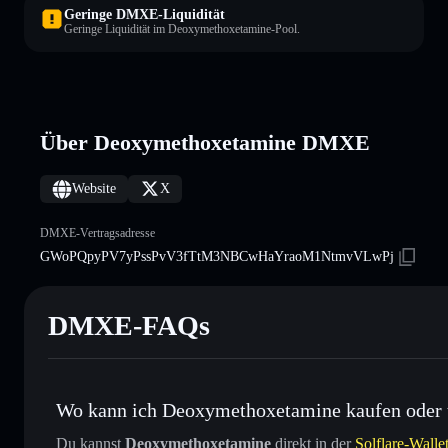
Geringe DMXE-Liquidität
Geringe Liquidität im Deoxymethoxetamine-Pool.
Über Deoxymethoxetamine DMXE
Website
X
DMXE-Vertragsadresse
GWoPQpyPV7yPssPvV3fTtM3NBCwHaYraoM1NtmvVLwPj
DMXE-FAQs
Wo kann ich Deoxymethoxetamine kaufen oder 
Du kannst
Deoxymethoxetamine
direkt in der
Solflare-Walle