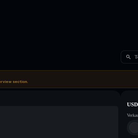
T
erview section.
USD
Verka