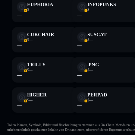
EUPHORIA
INFOPUNKS
$—
$—
—
—
CUKCHAIR
SUSCAT
$—
$—
—
—
TRILLY
.PNG
$—
$—
—
—
HIGHER
PERPAD
$—
$—
—
—
Token-Namen, Symbole, Bilder und Beschreibungen stammen aus On-Chain-Metadaten und Re
urheberrechtlich geschützten Inhalte von Drittanbietern, überprüft deren Eigentumsverhältn