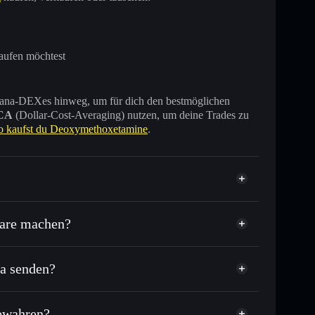
aufen möchtest
 Solana-DEXes hinweg, um für dich den bestmöglichen
CA
(Dollar-Cost-Averaging) nutzen, um deine Trades zu
o kaufst du Deoxymethoxetamine
.
verifiziert
lare machen?
a senden?
usende anderer Solana-Tokens mit intelligentem
r
elkurs für DMXE
ewahren?