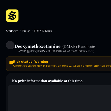
Startseite
/
Preise
/
DMXE-Kurs
Deoxymethoxetamine
(DMXE)
Kurs heute
GWoPQpyPV7yPssPvV3fTtM3NBCwHaYraoM1NtmvVLwPj
Risk status: Warning
Check detailed risk information below. Click to view the risk ov
No price information available at this time.