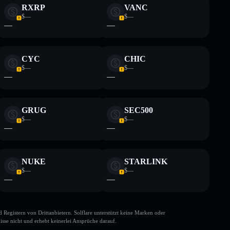
RXRP
VANC
$—
$—
—
—
CYC
CHIC
$—
$—
—
—
GRUG
SEC500
$—
$—
—
—
NUKE
STARLINK
$—
$—
—
—
gistern von Drittanbietern. Solflare unterstützt keine Marken oder
isse nicht und erhebt keinerlei Ansprüche darauf.