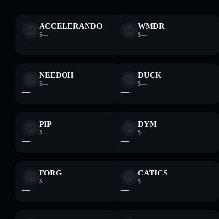
ACCELERANDO
WMDR
$—
$—
—
—
NEEDOH
DUCK
$—
$—
—
—
PIP
DYM
$—
$—
—
—
FORG
CATICS
$—
$—
—
—