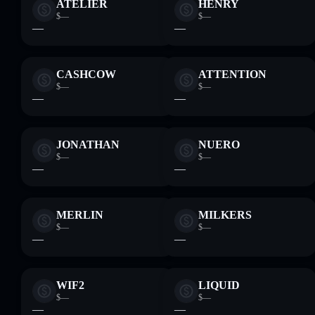
ATELIER
HENRY
$—
$—
—
—
CASHCOW
ATTENTION
$—
$—
—
—
JONATHAN
NUERO
$—
$—
—
—
MERLIN
MILKERS
$—
$—
—
—
WIF2
LIQUID
$—
$—
—
—