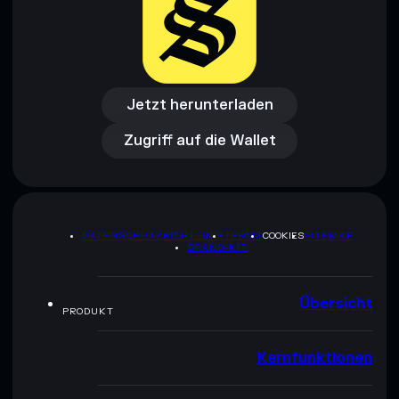
Jetzt herunterladen
Zugriff auf die Wallet
Jetzt herunterladen
Zugriff auf die Wallet
DATENSCHUTZRICHTLINIE
TERMS
COOKIES
SITEMAP
BRAND-KIT
Übersicht
PRODUKT
Kernfunktionen