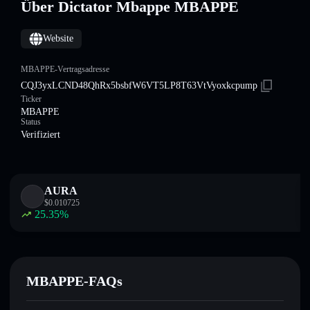
Über Dictator Mbappe MBAPPE
Website
MBAPPE-Vertragsadresse
CQJ3yxLCND48QhRx5bsbfW6VT5LP8T63VtVyoxkcpump
Ticker
MBAPPE
Status
Verifiziert
AURA
$
0.010725
25.35
%
MBAPPE-FAQs