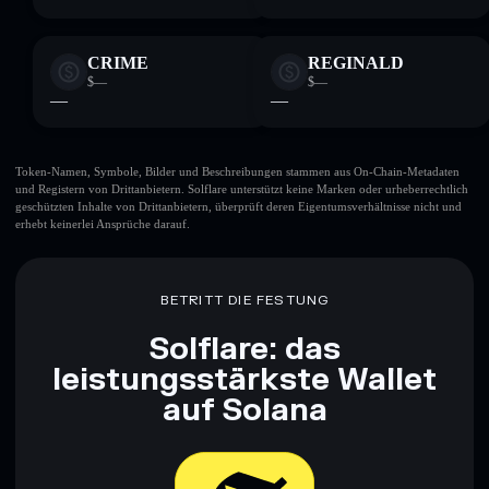
CRIME
REGINALD
$—
$—
—
—
Token-Namen, Symbole, Bilder und Beschreibungen stammen aus On-Chain-Metadaten
und Registern von Drittanbietern. Solflare unterstützt keine Marken oder urheberrechtlich
geschützten Inhalte von Drittanbietern, überprüft deren Eigentumsverhältnisse nicht und
erhebt keinerlei Ansprüche darauf.
BETRITT DIE FESTUNG
Solflare: das
leistungsstärkste Wallet
auf Solana