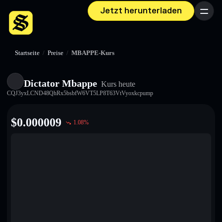
Jetzt herunterladen
Menü
Startseite
/
Preise
/
MBAPPE-Kurs
Dictator Mbappe
Kurs heute
CQJ3yxLCND48QhRx5bsbfW6VT5LP8T63VtVyoxkcpump
$
0.000009
1.08
%