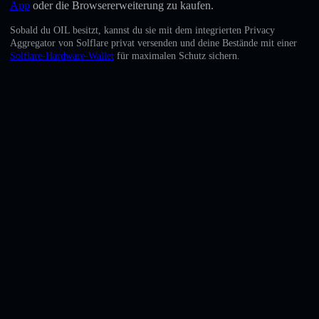
App
oder die Browsererweiterung zu kaufen.
English
Sobald du OIL besitzt, kannst du sie mit dem integrierten Privacy
Deutsch
Aggregator von Solflare privat versenden und deine Bestände mit einer
Solflare-Hardware-Wallet
für maximalen Schutz sichern.
Italiano
Português
Español