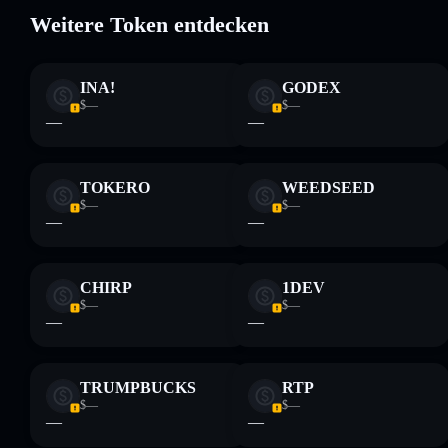
einzelne Wallet
Weitere Token entdecken
DOGEN
hohe
Inhaberkonzentration
DOGEN
INA!
GODEX
$—
$—
—
—
Haftungsausschluss: Diese Informationen dienen
ausschließlich Bildungszwecken und stellen keine
TOKERO
WEEDSEED
Finanzberatung dar. Recherchiere stets eigenständig. Daten
bereitgestellt von rugcheck.xyz.
$—
$—
—
—
CHIRP
1DEV
$—
$—
—
—
TRUMPBUCKS
RTP
$—
$—
—
—