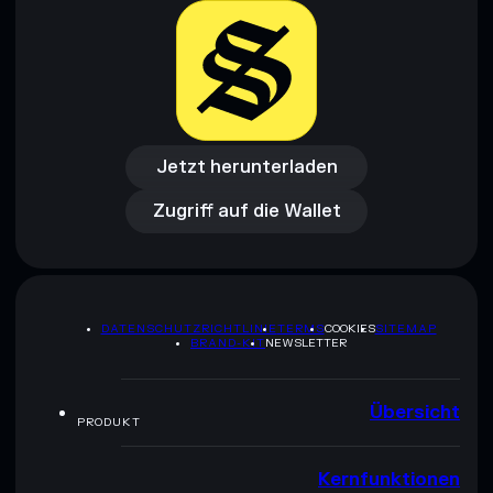
Jetzt herunterladen
Zugriff auf die Wallet
Jetzt herunterladen
Zugriff auf die Wallet
DATENSCHUTZRICHTLINIE
TERMS
COOKIES
SITEMAP
BRAND-KIT
NEWSLETTER
Übersicht
PRODUKT
Kernfunktionen