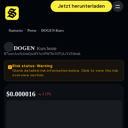
Jetzt herunterladen
Menü
Startseite
/
Preise
/
DOGEN-Kurs
DOGEN
Kurs heute
B7xavrAozTa1msQxu8YAcvPftf76x1fJYyLrYdTnbrah
Risk status: Warning
Check detailed risk information below. Click to view the risk
overview section.
$
0.000016
2.13
%