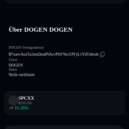
Über DOGEN DOGEN
DOGEN-Vertragsadresse
B7xavrAozTa1msQxu8YAcvPftf76x1fJYyLrYdTnbrah
Ticker
DOGEN
Status
Nicht verifiziert
SPCXX
$
133.110
16.26
%