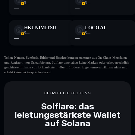
$—
$—
—
—
HKUNIMITSU
LOCO AI
$—
$—
—
—
Token-Namen, Symbole, Bilder und Beschreibungen stammen aus On-Chain-Metadaten
und Registern von Drittanbietern. Solflare unterstützt keine Marken oder urheberrechtlich
geschützten Inhalte von Drittanbietern, überprüft deren Eigentumsverhältnisse nicht und
erhebt keinerlei Ansprüche darauf.
BETRITT DIE FESTUNG
Solflare: das
leistungsstärkste Wallet
auf Solana