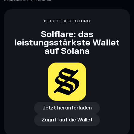
erhebt keinerlei Ansprüche darauf.
BETRITT DIE FESTUNG
Solflare: das
leistungsstärkste Wallet
auf Solana
Jetzt herunterladen
Zugriff auf die Wallet
Jetzt herunterladen
Zugriff auf die Wallet