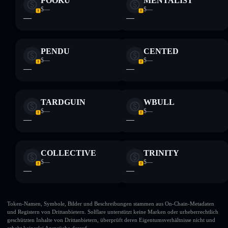
POOKU
MENTALIST
$—
$—
—
—
PENDU
CENTED
$—
$—
—
—
TARDGUIN
WBULL
$—
$—
—
—
COLLECTIVE
TRINITY
$—
$—
—
—
Token-Namen, Symbole, Bilder und Beschreibungen stammen aus On-Chain-Metadaten
und Registern von Drittanbietern. Solflare unterstützt keine Marken oder urheberrechtlich
geschützten Inhalte von Drittanbietern, überprüft deren Eigentumsverhältnisse nicht und