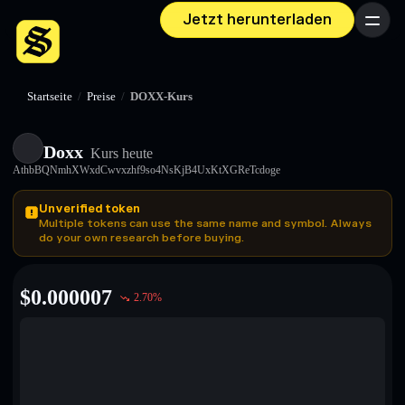
Jetzt herunterladen
Menü
Startseite
/
Preise
/
DOXX-Kurs
Doxx
Kurs heute
AthbBQNmhXWxdCwvxzhf9so4NsKjB4UxKtXGReTcdoge
Unverified token
Multiple tokens can use the same name and symbol. Always
do your own research before buying.
$
0.000007
2.70
%