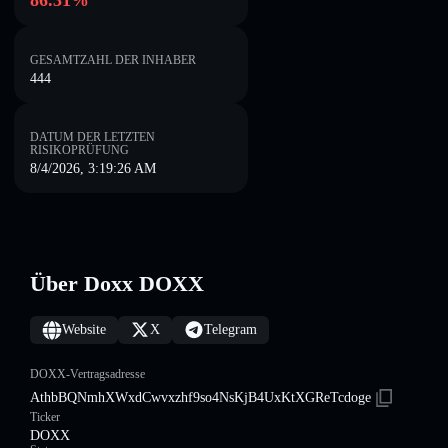
86.31%
GESAMTZAHL DER INHABER
444
DATUM DER LETZTEN
RISIKOPRÜFUNG
8/4/2026, 3:19:26 AM
Über Doxx DOXX
Website
X
Telegram
DOXX-Vertragsadresse
AthbBQNmhXWxdCwvxzhf9so4NsKjB4UxKtXGReTcdoge
Ticker
DOXX