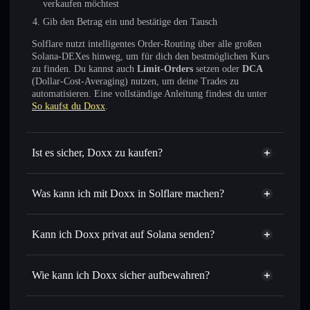
verkaufen möchtest
Gib den Betrag ein und bestätige den Tausch
Solflare nutzt intelligentes Order-Routing über alle großen
Solana-DEXes hinweg, um für dich den bestmöglichen Kurs
zu finden. Du kannst auch
Limit-Orders
setzen oder
DCA
(Dollar-Cost-Averaging) nutzen, um deine Trades zu
automatisieren. Eine vollständige Anleitung findest du unter
So kaufst du Doxx
.
Ist es sicher, Doxx zu kaufen?
Doxx
nicht verifiziert
Was kann ich mit Doxx in Solflare machen?
Doxx
Solflare-Wallet
Sofort tauschen
– handle DOXX gegen SOL, USDC oder
Kann ich Doxx privat auf Solana senden?
Tausende anderer Solana-Tokens mit intelligentem Order
Privacy
Routing zum bestmöglichen Kurs
Aggregator
Wie kann ich Doxx sicher aufbewahren?
Limit-Orders setzen
– automatisiere Trades zu deinem
Zielkurs für DOXX
Doxx
nicht
Durchschnittskosteneffekt nutzen
– Schritt für Schritt
verwahrenden Wallet
Solflare