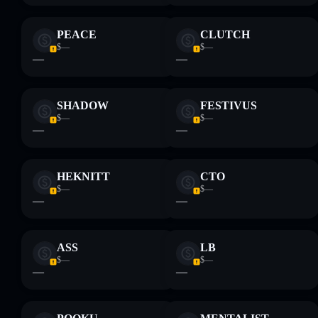
PEACE
CLUTCH
$—
$—
—
—
SHADOW
FESTIVUS
$—
$—
—
—
HEKNITT
CTO
$—
$—
—
—
ASS
LB
$—
$—
—
—