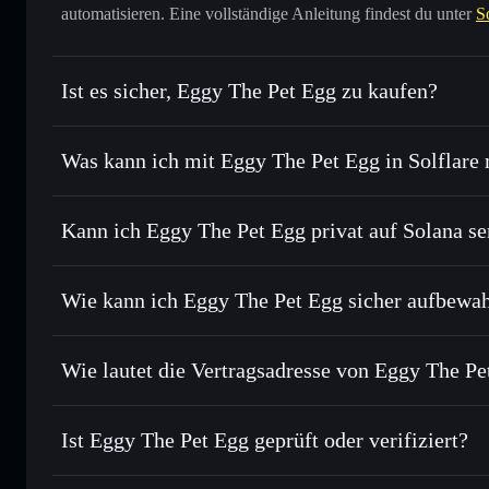
automatisieren. Eine vollständige Anleitung findest du unter
S
Ist es sicher, Eggy The Pet Egg zu kaufen?
Eggy The Pet Egg
nicht veri
Was kann ich mit Eggy The Pet Egg in Solflare
Eggy The Pet Egg
Solflare-Wallet
Kann ich Eggy The Pet Egg privat auf Solana s
Sofort tauschen
– handle EGGY gegen SOL, USDC oder Ta
Order Routing zum bestmöglichen Kurs
Privacy Aggregato
Limit-Orders setzen
– automatisiere Trades zu deinem Zi
Wie kann ich Eggy The Pet Egg sicher aufbewa
Durchschnittskosteneffekt nutzen
– Schritt für Schritt p
Eggy The Pet Egg
Privat senden
– übertrage EGGY, ohne Wallets öffentlich zu
Solflare
Privacy Aggregators
Wie lautet die Vertragsadresse von Eggy The Pe
In Echtzeit verfolgen
– überwache Kurs, Volumen, Marktk
Privacy Aggre
Eggy The Pet Egg
Sicher verwahren
– halte EGGY in einer nicht verwahrende
6xtdB32yaaUfmdoHjPBZCBkN8rfjipFGJcSfeqbzpump
Ist Eggy The Pet Egg geprüft oder verifiziert?
kontrollierst
EGGY
Eggy The Pet Egg
derzeit ni