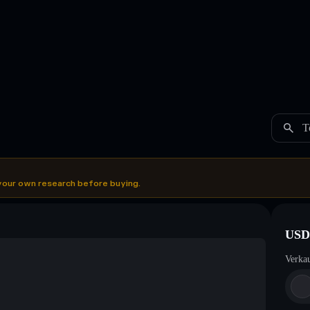
T
your own research before buying.
USD
Verka