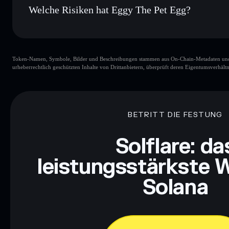
Welche Risiken hat Eggy The Pet Egg?
Hauptrisiken für Eggy The Pet Egg:
Token-Namen, Symbole, Bilder und Beschreibungen stammen aus On-Chain-Metadaten und Re
urheberrechtlich geschützten Inhalte von Drittanbietern, überprüft deren Eigentumsverhältn
Haftungsausschluss: Diese Informationen dienen ausschließli
dar. Recherchiere stets eigenständig. Daten bereitgestellt von 
BETRITT DIE FESTUNG
Solflare: da
leistungsstärkste W
Solana