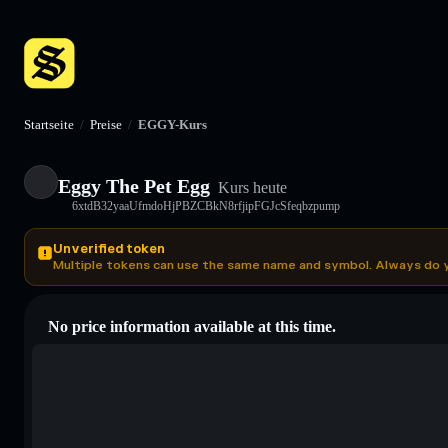
Startseite
/
Preise
/
EGGY-Kurs
Eggy The Pet Egg
Kurs heute
6xtdB32yaaUfmdoHjPBZCBkN8rfjipFGJcSfeqbzpump
Unverified token
Multiple tokens can use the same name and symbol. Always do 
No price information available at this time.