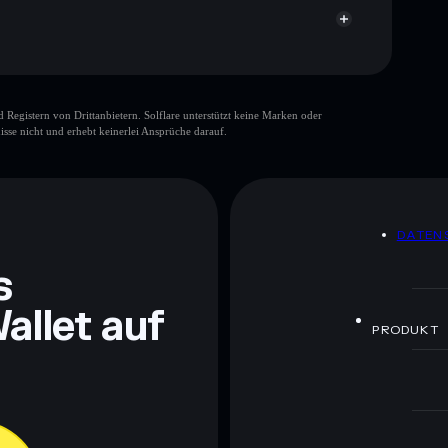
gistern von Drittanbietern. Solflare unterstützt keine Marken oder
isse nicht und erhebt keinerlei Ansprüche darauf.
ch Bildungszwecken und stellen keine Finanzberatung
rugcheck.xyz.
DATEN
s
allet auf
PRODUKT