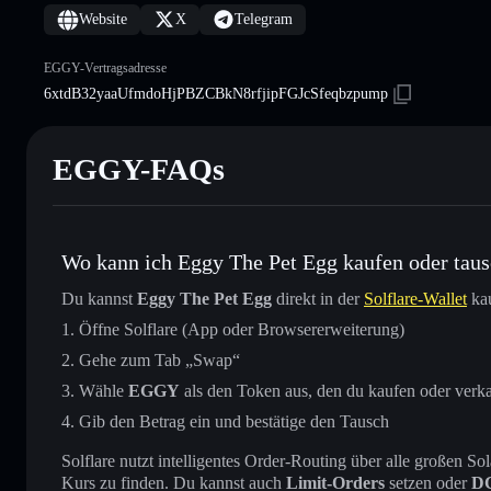
Website
X
Telegram
EGGY-Vertragsadresse
6xtdB32yaaUfmdoHjPBZCBkN8rfjipFGJcSfeqbzpump
EGGY-FAQs
Wo kann ich Eggy The Pet Egg kaufen oder tau
Du kannst
Eggy The Pet Egg
direkt in der
Solflare-Wallet
kau
Öffne Solflare (App oder Browsererweiterung)
Gehe zum Tab „Swap“
Wähle
EGGY
als den Token aus, den du kaufen oder verk
Gib den Betrag ein und bestätige den Tausch
Solflare nutzt intelligentes Order-Routing über alle großen
Kurs zu finden. Du kannst auch
Limit-Orders
setzen oder
D