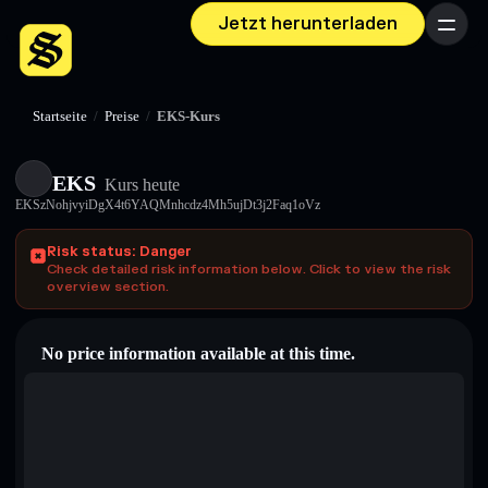
Jetzt herunterladen
Menü
Startseite
/
Preise
/
EKS-Kurs
EKS
Kurs heute
EKSzNohjvyiDgX4t6YAQMnhcdz4Mh5ujDt3j2Faq1oVz
Risk status: Danger
Check detailed risk information below. Click to view the risk
overview section.
No price information available at this time.