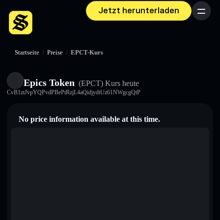
Jetzt herunterladen
Menü
Startseite
/
Preise
/
EPCT-Kurs
Epics Token
(EPCT)
Kurs heute
CvB1ztJvpYQPvdPBePtRzjL4aQidjydtUz61NWgcgQtP
No price information available at this time.