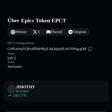
Über Epics Token EPCT
Website
X
Discord
Telegram
EPCT-Vertragsadresse
CvB1ztJvpYQPvdPBePtRzjL4aQidjydtUz61NWgcgQtP
Ticker
EPCT
Status
Verifiziert
JIMOTHY
$
0.014833
248.57
%