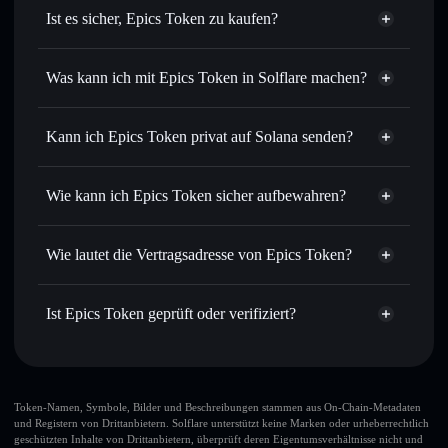
Ist es sicher, Epics Token zu kaufen?
Epics Token
verifizierter Token
Was kann ich mit Epics Token in Solflare machen?
Epics Token
Solflare-Wallet
Sofort tauschen
– handle EPCT gegen SOL, USDC oder
Kann ich Epics Token privat auf Solana senden?
Tausende anderer Solana-Tokens mit intelligentem Order
Solflare-Wallet
Privacy
Routing zum bestmöglichen Kurs
Aggregator
Epics Token
Wie kann ich Epics Token sicher aufbewahren?
Limit-Orders setzen
– automatisiere Trades zu deinem
Zielkurs für EPCT
Epics Token
Durchschnittskosteneffekt nutzen
– Schritt für Schritt
nicht verwahrenden Wallet
Solflare
Wie lautet die Vertragsadresse von Epics Token?
per Durchschnittskosteneffekt in EPCT einsteigen
Privat senden
– übertrage EPCT, ohne Wallets öffentlich
Epics Token
zu verknüpfen, mithilfe des in Solflare integrierten Privacy
CvB1ztJvpYQPvdPBePtRzjL4aQidjydtUz61NWgcgQtP
Ist Epics Token geprüft oder verifiziert?
Aggregators
Privacy Aggregator
Epics Token
verifiziert
In Echtzeit verfolgen
– überwache Kurs, Volumen,
Solflare-Wallet
EPCT
Marktkapitalisierung und Liquidität von EPCT
Sicher verwahren
– halte EPCT in einer nicht
verwahrenden Wallet, in der du deine privaten Schlüssel
Token-Namen, Symbole, Bilder und Beschreibungen stammen aus On-Chain-Metadaten
und Registern von Drittanbietern. Solflare unterstützt keine Marken oder urheberrechtlich
kontrollierst
geschützten Inhalte von Drittanbietern, überprüft deren Eigentumsverhältnisse nicht und