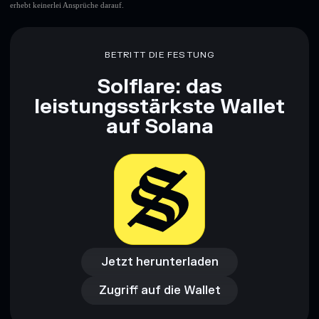
erhebt keinerlei Ansprüche darauf.
BETRITT DIE FESTUNG
Solflare: das
leistungsstärkste Wallet
auf Solana
Jetzt herunterladen
Zugriff auf die Wallet
Jetzt herunterladen
Zugriff auf die Wallet