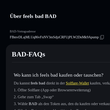
Über feels bad BAD
BAD-Vertragsadresse
FBmvDLajMLUq86vFnNV3mSdjzCRFUjPLW2DnMk9Apump
BAD-FAQs
Wo kann ich feels bad kaufen oder tauschen?
Du kannst
feels bad
direkt in der
Solflare-Wallet
kaufen, verk
Öffne Solflare (App oder Browsererweiterung)
Gehe zum Tab „Swap“
Wähle
BAD
als den Token aus, den du kaufen oder verkau