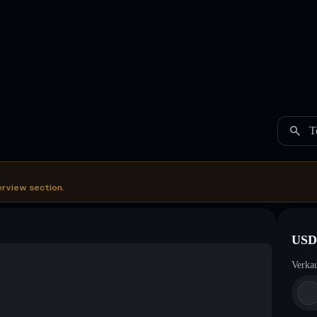
T
erview section.
USD
Verka