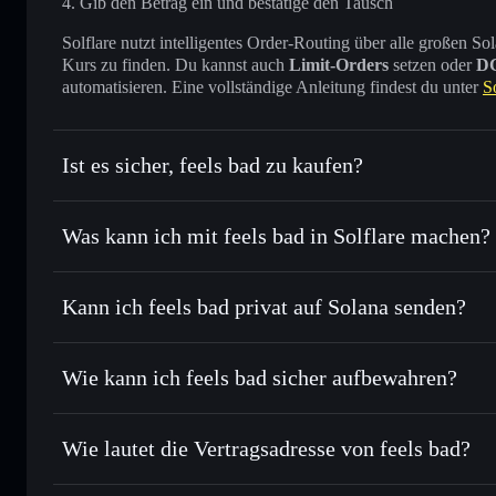
Gib den Betrag ein und bestätige den Tausch
Solflare nutzt intelligentes Order-Routing über alle großen
Kurs zu finden. Du kannst auch
Limit-Orders
setzen oder
D
automatisieren. Eine vollständige Anleitung findest du unter
S
Ist es sicher, feels bad zu kaufen?
feels bad
nicht verifiziert
Was kann ich mit feels bad in Solflare machen?
feels bad
Solflare-Wallet
Kann ich feels bad privat auf Solana senden?
Sofort tauschen
– handle BAD gegen SOL, USDC oder Taus
Routing zum bestmöglichen Kurs
Privacy Aggregato
Limit-Orders setzen
– automatisiere Trades zu deinem Zi
Wie kann ich feels bad sicher aufbewahren?
Durchschnittskosteneffekt nutzen
– Schritt für Schritt p
feels bad
nich
Privat senden
– übertrage BAD, ohne Wallets öffentlich zu 
Solflare
Aggregators
Wie lautet die Vertragsadresse von feels bad?
In Echtzeit verfolgen
– überwache Kurs, Volumen, Marktka
Privacy Aggregator
feels bad