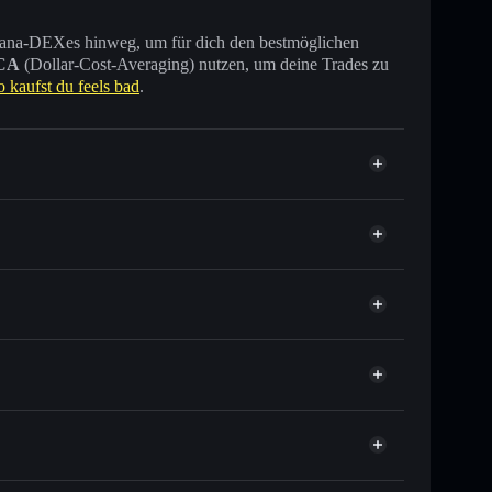
 Solana-DEXes hinweg, um für dich den bestmöglichen
CA
(Dollar-Cost-Averaging) nutzen, um deine Trades zu
o kaufst du feels bad
.
ende anderer Solana-Tokens mit intelligentem Order
r
elkurs für BAD
er Durchschnittskosteneffekt in BAD einsteigen
t verwahrenden Wallet
Solflare
verknüpfen, mithilfe des in Solflare integrierten Privacy
feels bad
pitalisierung und Liquidität von BAD