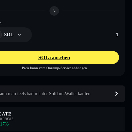
n
SOL
SOL tauschen
Preis kann vom Onramp-Service abhängen
ann man feels bad mit der Solflare-Wallet kaufen
CATE
0.028313
.17
%