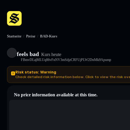
Startseite
/
Preise
/
BAD-Kurs
feels bad
Kurs heute
FBmvDLajMLUq86vFnNV3mSdjzCRFUjPLW2DnMk9Apump
Risk status: Warning
Check detailed risk information below. Click to view the risk ov
No price information available at this time.