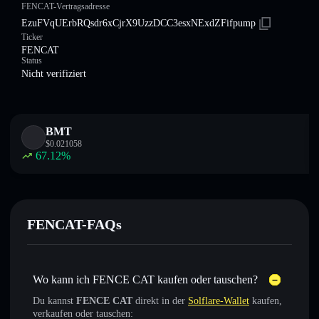
FENCAT-Vertragsadresse
EzuFVqUErbRQsdr6xCjrX9UzzDCC3esxNExdZFifpump
Ticker
FENCAT
Status
Nicht verifiziert
BMT
$
0.021058
67.12
%
FENCAT-FAQs
Wo kann ich FENCE CAT kaufen oder tauschen?
Du kannst
FENCE CAT
direkt in der
Solflare-Wallet
kaufen,
verkaufen oder tauschen: