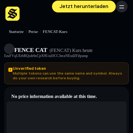
Jetzt herunterladen
Menü
Startseite
/
Preise
/
FENCAT-Kurs
FENCE CAT
(FENCAT)
Kurs heute
EzuFVqUErbRQsdr6xCjrX9UzzDCC3esxNExdZFifpump
Unverified token
Multiple tokens can use the same name and symbol. Always
do your own research before buying.
No price information available at this time.