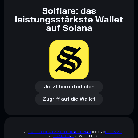
Solflare: das
leistungsstärkste Wallet
auf Solana
Jetzt herunterladen
Zugriff auf die Wallet
Jetzt herunterladen
Zugriff auf die Wallet
DATENSCHUTZRICHTLINIE
TERMS
COOKIES
SITEMAP
BRAND-KIT
NEWSLETTER