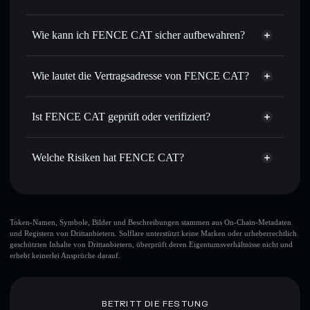
oder Tausende anderer Solana-Tokens mit intelligentem
Privacy
Order Routing zum bestmöglichen Kurs
Aggregator
Wie kann ich FENCE CAT sicher aufbewahren?
Limit-Orders setzen
– automatisiere Trades zu deinem
Zielkurs für FENCAT
FENCE CAT
Durchschnittskosteneffekt nutzen
– Schritt für Schritt
nicht verwahrenden Wallet
Solflare
Wie lautet die Vertragsadresse von FENCE CAT?
per Durchschnittskosteneffekt in FENCAT einsteigen
Privat senden
– übertrage FENCAT, ohne Wallets
FENCE CAT
öffentlich zu verknüpfen, mithilfe des in Solflare
EzuFVqUErbRQsdr6xCjrX9UzzDCC3esxNExdZFifpump
Solflare
Ist FENCE CAT geprüft oder verifiziert?
integrierten Privacy Aggregators
FENCE CAT
Privacy Aggregator
FENCE CAT
derzeit nicht
In Echtzeit verfolgen
– überwache Kurs, Volumen,
Solflare-Wallet
verifiziert
Marktkapitalisierung und Liquidität von FENCAT
Welche Risiken hat FENCE CAT?
FENCAT
Sicher verwahren
– halte FENCAT in einer nicht
verwahrenden Wallet, in der du deine privaten Schlüssel
Hauptrisiken für FENCE CAT:
kontrollierst
Token-Namen, Symbole, Bilder und Beschreibungen stammen aus On-Chain-Metadaten
und Registern von Drittanbietern. Solflare unterstützt keine Marken oder urheberrechtlich
geschützten Inhalte von Drittanbietern, überprüft deren Eigentumsverhältnisse nicht und
erhebt keinerlei Ansprüche darauf.
Haftungsausschluss: Diese Informationen dienen
ausschließlich Bildungszwecken und stellen keine
Finanzberatung dar. Recherchiere stets eigenständig. Daten
bereitgestellt von rugcheck.xyz.
BETRITT DIE FESTUNG