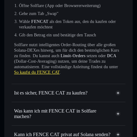
Öffne Solflare (App oder Browsererweiterung)
Gehe zum Tab „Swap“
Wähle
FENCAT
als den Token aus, den du kaufen oder
verkaufen möchtest
Gib den Betrag ein und bestätige den Tausch
Solflare nutzt intelligentes Order-Routing über alle großen
Solana-DEXes hinweg, um für dich den bestmöglichen Kurs
zu finden. Du kannst auch
Limit-Orders
setzen oder
DCA
(Dollar-Cost-Averaging) nutzen, um deine Trades zu
automatisieren. Eine vollständige Anleitung findest du unter
So kaufst du FENCE CAT
.
Ist es sicher, FENCE CAT zu kaufen?
FENCE CAT
nicht
verifiziert
Was kann ich mit FENCE CAT in Solflare
machen?
FENCE CAT
Solflare-Wallet
Sofort tauschen
– handle FENCAT gegen SOL, USDC
Kann ich FENCE CAT privat auf Solana senden?