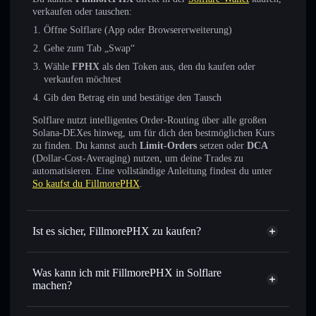
verkaufen oder tauschen:
Öffne Solflare (App oder Browsererweiterung)
Gehe zum Tab „Swap“
Wähle
FPHX
als den Token aus, den du kaufen oder
verkaufen möchtest
Gib den Betrag ein und bestätige den Tausch
Solflare nutzt intelligentes Order-Routing über alle großen
Solana-DEXes hinweg, um für dich den bestmöglichen Kurs
zu finden. Du kannst auch
Limit-Orders
setzen oder
DCA
(Dollar-Cost-Averaging) nutzen, um deine Trades zu
automatisieren. Eine vollständige Anleitung findest du unter
So kaufst du FillmorePHX
.
Ist es sicher, FillmorePHX zu kaufen?
FillmorePHX
verifizierter Token
Was kann ich mit FillmorePHX in Solflare
machen?
FillmorePHX
Solflare-Wallet