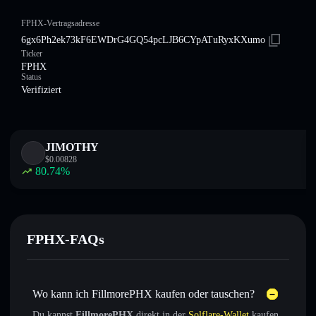
FPHX-Vertragsadresse
6gx6Ph2ek73kF6EWDrG4GQ54pcLJB6CYpATuRyxKXumo
Ticker
FPHX
Status
Verifiziert
JIMOTHY
$
0.00828
80.74
%
FPHX-FAQs
Wo kann ich FillmorePHX kaufen oder tauschen?
Du kannst
FillmorePHX
direkt in der
Solflare-Wallet
kaufen,