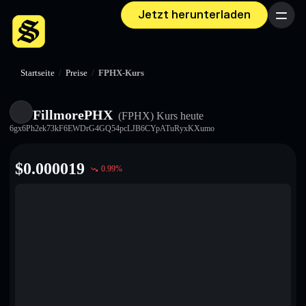
Jetzt herunterladen
Menü
Startseite
/
Preise
/
FPHX-Kurs
FillmorePHX
(FPHX)
Kurs heute
6gx6Ph2ek73kF6EWDrG4GQ54pcLJB6CYpATuRyxKXumo
$
0.000019
0.99
%