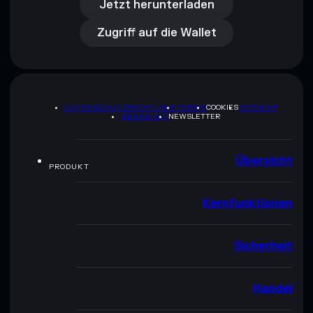
Zugriff auf die Wallet
Jetzt herunterladen
Zugriff auf die Wallet
DATENSCHUTZRICHTLINIE
TERMS
COOKIES
SITEMAP
BRAND-KIT
NEWSLETTER
Übersicht
PRODUKT
Kernfunktionen
Sicherheit
Handel