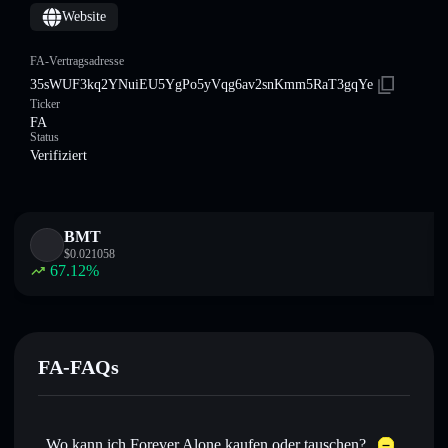
Website
FA-Vertragsadresse
35sWUF3kq2YNuiEU5YgPo5yVqg6av2snKmm5RaT3gqYe
Ticker
FA
Status
Verifiziert
BMT
$
0.021058
67.12
%
FA-FAQs
Wo kann ich Forever Alone kaufen oder tauschen?