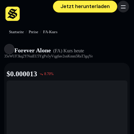
Jetzt herunterladen
Menü
Startseite
/
Preise
/
FA-Kurs
Forever Alone
(FA)
Kurs heute
35sWUF3kq2YNuiEU5YgPo5yVqg6av2snKmm5RaT3gqYe
$
0.000013
8.70
%