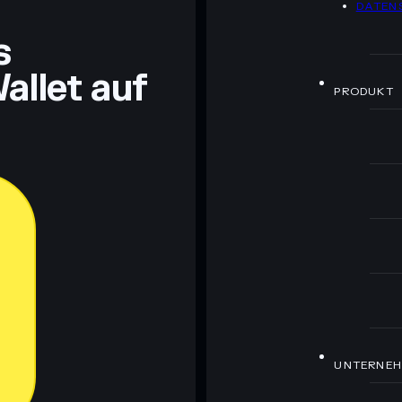
DATEN
ch Bildungszwecken und stellen keine Finanzberatung
rugcheck.xyz.
s
allet auf
PRODUKT
UNTERNE