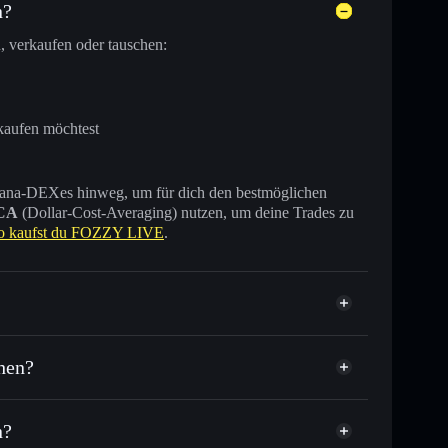
n?
, verkaufen oder tauschen:
kaufen möchtest
 Solana-DEXes hinweg, um für dich den bestmöglichen
CA
(Dollar-Cost-Averaging) nutzen, um deine Trades zu
o kaufst du FOZZY LIVE
.
ert
hen?
n?
ausende anderer Solana-Tokens mit intelligentem