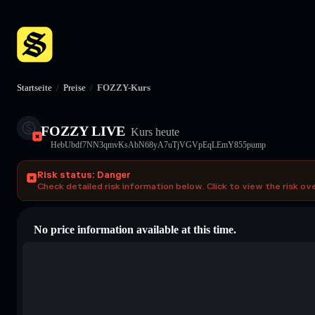
Startseite
/
Preise
/
FOZZY-Kurs
FOZZY LIVE
Kurs heute
HebUbdf7NN3qmvKsAbN68yA7uTjVGVpEqLEmY855pump
Risk status: Danger
Check detailed risk information below. Click to view the risk ov
No price information available at this time.