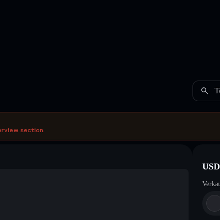
T
erview section.
USD
Verka