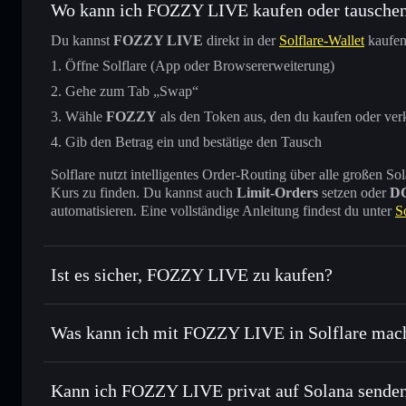
Wo kann ich FOZZY LIVE kaufen oder tausche
Du kannst
FOZZY LIVE
direkt in der
Solflare-Wallet
kaufen
Öffne Solflare (App oder Browsererweiterung)
Gehe zum Tab „Swap“
Wähle
FOZZY
als den Token aus, den du kaufen oder ver
Gib den Betrag ein und bestätige den Tausch
Solflare nutzt intelligentes Order-Routing über alle großen
Kurs zu finden. Du kannst auch
Limit-Orders
setzen oder
D
automatisieren. Eine vollständige Anleitung findest du unter
S
Ist es sicher, FOZZY LIVE zu kaufen?
FOZZY LIVE
nicht verifizi
Was kann ich mit FOZZY LIVE in Solflare mac
FOZZY LIVE
Solflare-Wallet
Kann ich FOZZY LIVE privat auf Solana sende
Sofort tauschen
– handle FOZZY gegen SOL, USDC oder T