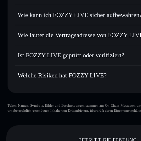
Order Routing zum bestmöglichen Kurs
Privacy Aggregato
Limit-Orders setzen
– automatisiere Trades zu deinem Zi
Wie kann ich FOZZY LIVE sicher aufbewahren
Durchschnittskosteneffekt nutzen
– Schritt für Schritt p
FOZZY LIVE
Privat senden
– übertrage FOZZY, ohne Wallets öffentlich z
Solflare
Privacy Aggregators
Wie lautet die Vertragsadresse von FOZZY LIV
In Echtzeit verfolgen
– überwache Kurs, Volumen, Marktk
Privacy Aggre
FOZZY LIVE
Sicher verwahren
– halte FOZZY in einer nicht verwahrend
HebUbdf7NN3qmvKsAbN68yA7uTjVGVpEqLEmY855
Ist FOZZY LIVE geprüft oder verifiziert?
kontrollierst
Wallet
FOZZY
FOZZY LIVE
derzeit nicht 
Welche Risiken hat FOZZY LIVE?
Hauptrisiken für FOZZY LIVE:
Token-Namen, Symbole, Bilder und Beschreibungen stammen aus On-Chain-Metadaten und Re
FOZZY LIVE
urheberrechtlich geschützten Inhalte von Drittanbietern, überprüft deren Eigentumsverhältn
FOZZY LIVE
Liquidität
BETRITT DIE FESTUNG