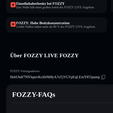
Einzelinhaberbesitz bei FOZZY
Eine Wallet hält einen großen Anteil des FOZZY LIVE-Angebots.
FOZZY: Hohe Besitzkonzentration
Größte Wallets halten mehr als 80 % des FOZZY LIVE-Angebots.
Über FOZZY LIVE FOZZY
FOZZY-Vertragsadresse
HebUbdf7NN3qmvKsAbN68yA7uTjVGVpEqLEmY855pump
FOZZY-FAQs