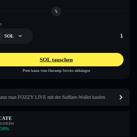
n
SOL
SOL tauschen
Preis kann vom Onramp-Service abhängen
ann man FOZZY LIVE mit der Solflare-Wallet kaufen
CATE
0.036394
.58
%