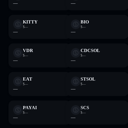
—
—
KITTY
BIO
$—
$—
—
—
VDR
CDCSOL
$—
$—
—
—
EAT
STSOL
$—
$—
—
—
PAYAI
SCS
$—
$—
—
—