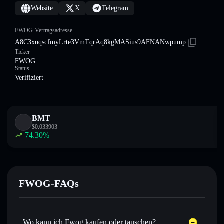
Website
X
Telegram
FWOG-Vertragsadresse
A8C3xuqscfmyLrte3VmTqrAq8kgMASius9AFNANwpump
Ticker
FWOG
Status
Verifiziert
BMT
$
0.033903
74.30
%
FWOG-FAQs
Wo kann ich Fwog kaufen oder tauschen?