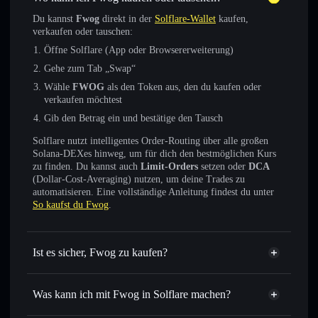
Du kannst
Fwog
direkt in der
Solflare-Wallet
kaufen,
verkaufen oder tauschen:
Öffne Solflare (App oder Browsererweiterung)
Gehe zum Tab „Swap“
Wähle
FWOG
als den Token aus, den du kaufen oder
verkaufen möchtest
Gib den Betrag ein und bestätige den Tausch
Solflare nutzt intelligentes Order-Routing über alle großen
Solana-DEXes hinweg, um für dich den bestmöglichen Kurs
zu finden. Du kannst auch
Limit-Orders
setzen oder
DCA
(Dollar-Cost-Averaging) nutzen, um deine Trades zu
automatisieren. Eine vollständige Anleitung findest du unter
So kaufst du Fwog
.
Ist es sicher, Fwog zu kaufen?
Fwog
verifizierter Token
Was kann ich mit Fwog in Solflare machen?
Fwog
Solflare-Wallet