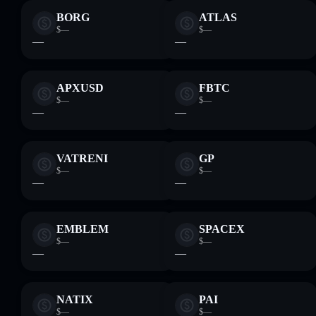
BORG
ATLAS
$—
$—
—
—
APXUSD
FBTC
$—
$—
—
—
VATRENI
GP
$—
$—
—
—
EMBLEM
SPACEX
$—
$—
—
—
NATIX
PAI
$—
$—