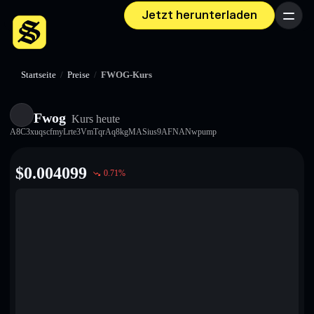
Jetzt herunterladen
Menü
Startseite
/
Preise
/
FWOG-Kurs
Fwog
Kurs heute
A8C3xuqscfmyLrte3VmTqrAq8kgMASius9AFNANwpump
$
0.004099
0.71
%