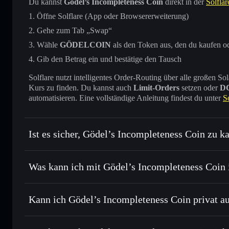
Du kannst
Gödel’s Incompleteness Coin
direkt in der
Solflar
Öffne Solflare (App oder Browsererweiterung)
Gehe zum Tab „Swap“
Wähle
GÖDELCOIN
als den Token aus, den du kaufen o
Gib den Betrag ein und bestätige den Tausch
Solflare nutzt intelligentes Order-Routing über alle großen
Kurs zu finden. Du kannst auch
Limit-Orders
setzen oder
D
automatisieren. Eine vollständige Anleitung findest du unter
S
Ist es sicher, Gödel’s Incompleteness Coin zu k
Gödel’s Incompleteness Coin
Was kann ich mit Gödel’s Incompleteness Coin 
Gödel’s Incompleteness Coin
Solflare-Wallet
Kann ich Gödel’s Incompleteness Coin privat a
Sofort tauschen
– handle GÖDELCOIN gegen SOL, USDC 
intelligentem Order Routing zum bestmöglichen Kurs
Privacy Aggregato
Limit-Orders setzen
– automatisiere Trades zu deinem 