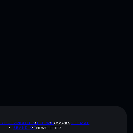
SCHUTZRICHTLINIE
TERMS
SITEMAP
COOKIES
BRAND-KIT
NEWSLETTER