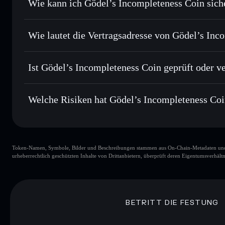
Wie kann ich Gödel’s Incompleteness Coin sic
Durchschnittskosteneffekt nutzen
– Schritt für Schritt 
Gödel’s Incompleteness Coin
Privat senden
– übertrage GÖDELCOIN, ohne Wallets öffent
Solflare
Solflare
integrierten Privacy Aggregators
Wie lautet die Vertragsadresse von Gödel’s Inc
In Echtzeit verfolgen
– überwache Kurs, Volumen, Markt
Priv
Gödel’s Incomplete
Sicher verwahren
– halte GÖDELCOIN in einer nicht verwa
7ZkyNpgLXY8Htx1iRtNe6FN7U9chu6Naf5NuoW5fdB
Ist Gödel’s Incompleteness Coin geprüft oder ve
kontrollierst
Wallet
GÖDELCOIN
Gödel’s Incompleteness Coin
Welche Risiken hat Gödel’s Incompleteness Co
Hauptrisiken für Gödel’s Incompleteness Coin:
Token-Namen, Symbole, Bilder und Beschreibungen stammen aus On-Chain-Metadaten und Re
Incompleteness Coin
begrenzte Liquidität
urheberrechtlich geschützten Inhalte von Drittanbietern, überprüft deren Eigentumsverhältn
Gödel’s Incompleteness Coin
veränderb
Haftungsausschluss: Diese Informationen dienen ausschließli
dar. Recherchiere stets eigenständig. Daten bereitgestellt von 
BETRITT DIE FESTUNG