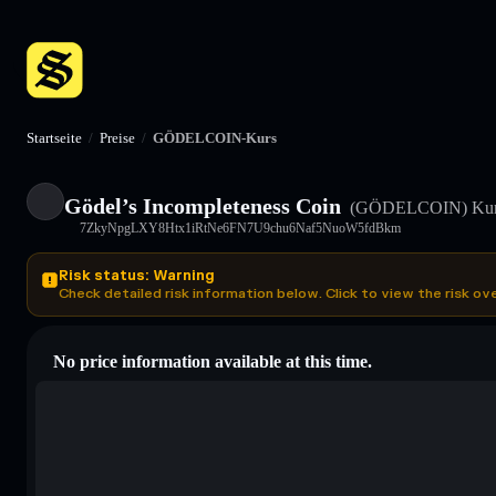
Startseite
/
Preise
/
GÖDELCOIN-Kurs
Gödel’s Incompleteness Coin
(GÖDELCOIN)
Kur
7ZkyNpgLXY8Htx1iRtNe6FN7U9chu6Naf5NuoW5fdBkm
Risk status: Warning
Check detailed risk information below. Click to view the risk ov
No price information available at this time.