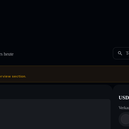
T
s heute
erview section.
USD
Verka