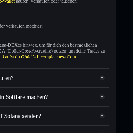
e-Wallet
kaufen, verkaufen oder tauschen:
der verkaufen möchtest
 Solana-DEXes hinweg, um für dich den bestmöglichen
CA
(Dollar-Cost-Averaging) nutzen, um deine Trades zu
o kaufst du Gödel’s Incompleteness Coin
.
aufen?
nicht verifiziert
in Solflare machen?
uf Solana senden?
oder Tausende anderer Solana-Tokens mit
r
Zielkurs für GÖDELCOIN