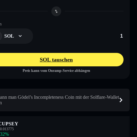
n
SOL
SOL tauschen
Preis kann vom Onramp-Service abhängen
ann man Gödel’s Incompleteness Coin mit der Solflare-Wallet
n
CUPSEY
0.013775
.32
%