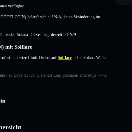
onen verfügbar.
in (GÖDELCOIN) beläuft sich auf
N/A
,
keine Veränderung
im
 führenden Solana-DEXes liegt derzeit bei
N/A
.
 mit Solflare
ofort und setze Limit-Orders auf
Solflare
- eine Solana-Wallet
denken zu Gödel’s Incompleteness Coin gemeldet. Überprüfe immer
in
bersicht