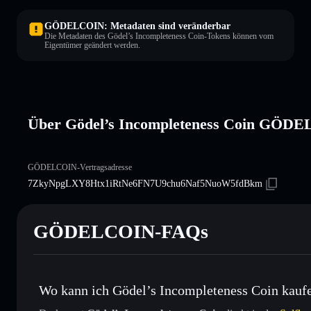
GÖDELCOIN: Metadaten sind veränderbar
Die Metadaten des Gödel’s Incompleteness Coin-Tokens können vom
Eigentümer geändert werden.
Über Gödel’s Incompleteness Coin GÖD
GÖDELCOIN-Vertragsadresse
7ZkyNpgLXY8Htx1iRtNe6FN7U9chu6Naf5NuoW5fdBkm
GÖDELCOIN-FAQs
Wo kann ich Gödel’s Incompleteness Coin kaufe