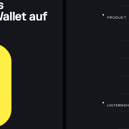
s
allet auf
PRODUKT
UNTERNE