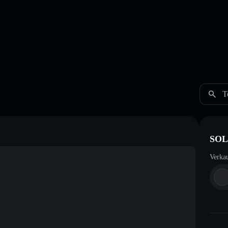
T
SOL
Verka