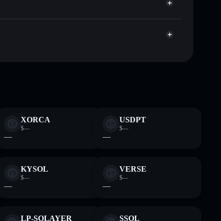
apitalisierung und Liquidität von UMBRA
den Wallet, in der du deine privaten Schlüssel
ta
Solflare-
XORCA
USDPT
$—
$—
—
—
KYSOL
VERSE
$—
$—
—
—
LP-SOLAYER
SSOL