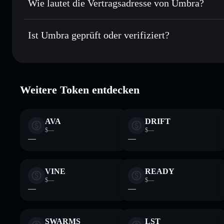
Wie lautet die Vertragsadresse von Umbra?
In Echtzeit verfolgen
– überwache Kurs, Volumen, Marktk
Privacy Aggregator
Umbra
Sicher verwahren
– halte UMBRA in einer nicht verwahren
PRVT6TB7uss3FrUd2D9xs2zqDBsa3GbMJMwCQsgme
Ist Umbra geprüft oder verifiziert?
kontrollierst
Wallet
UMBRA
Umbra
verifiziert
Weitere Token entdecken
AVA
DRIFT
$—
$—
—
—
VINE
READY
$—
$—
—
—
SWARMS
LST