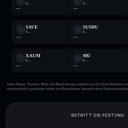
$—
$—
—
—
SAVE
SUSDU
$—
$—
—
—
XAUM
MU
$—
$—
—
—
Token-Namen, Symbole, Bilder und Beschreibungen stammen aus On-Chain-Metadaten und Re
urheberrechtlich geschützten Inhalte von Drittanbietern, überprüft deren Eigentumsverhältn
BETRITT DIE FESTUNG