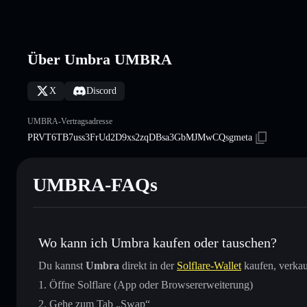
Über Umbra UMBRA
X
Discord
UMBRA-Vertragsadresse
PRVT6TB7uss3FrUd2D9xs2zqDBsa3GbMJMwCQsgmeta
UMBRA-FAQs
Wo kann ich Umbra kaufen oder tauschen?
Du kannst
Umbra
direkt in der
Solflare-Wallet
kaufen, verkau
Öffne Solflare (App oder Browsererweiterung)
Gehe zum Tab „Swap“