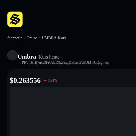
Startseite
/
Preise
/
UMBRA-Kurs
Umbra
Kurs heute
PRVT6TB7uss3FrUd2D9xs2zqDBsa3GbMJMwCQsgmeta
$
0.263556
3.91
%