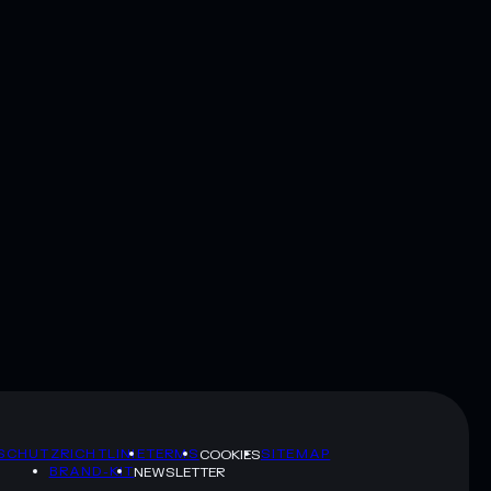
SCHUTZRICHTLINIE
TERMS
SITEMAP
COOKIES
BRAND-KIT
NEWSLETTER