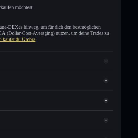
rkaufen möchtest
 Solana-DEXes hinweg, um für dich den bestmöglichen
CA
(Dollar-Cost-Averaging) nutzen, um deine Trades zu
o kaufst du Umbra
.
ausende anderer Solana-Tokens mit intelligentem
tor
Umbra
ielkurs für UMBRA
per Durchschnittskosteneffekt in UMBRA einsteigen
 verwahrenden Wallet
Solflare
zu verknüpfen, mithilfe des in Solflare integrierten