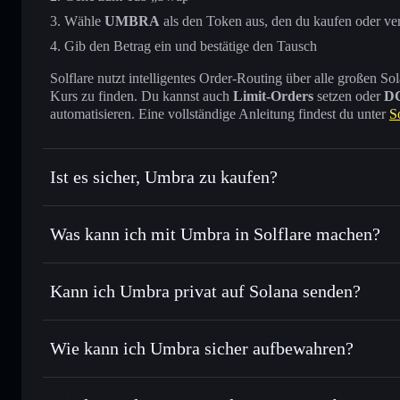
Wähle
UMBRA
als den Token aus, den du kaufen oder ve
Gib den Betrag ein und bestätige den Tausch
Solflare nutzt intelligentes Order-Routing über alle großen
Kurs zu finden. Du kannst auch
Limit-Orders
setzen oder
D
automatisieren. Eine vollständige Anleitung findest du unter
S
Ist es sicher, Umbra zu kaufen?
Umbra
verifizierter Token
Was kann ich mit Umbra in Solflare machen?
Umbra
Solflare-Wallet
Kann ich Umbra privat auf Solana senden?
Sofort tauschen
– handle UMBRA gegen SOL, USDC oder T
Order Routing zum bestmöglichen Kurs
Solflare-Wallet
Privacy Aggrega
Limit-Orders setzen
– automatisiere Trades zu deinem Z
Wie kann ich Umbra sicher aufbewahren?
Durchschnittskosteneffekt nutzen
– Schritt für Schritt 
Umbra
nicht
Privat senden
– übertrage UMBRA, ohne Wallets öffentlich 
Privacy Aggregators