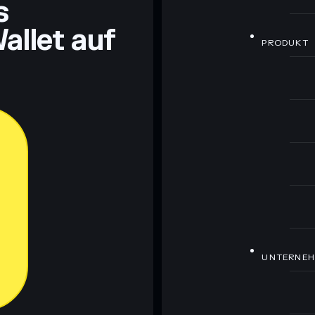
s
allet auf
PRODUKT
UNTERNE