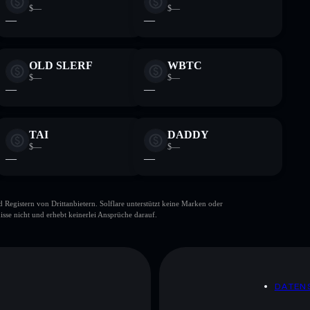
$—
$—
—
—
OLD SLERF
WBTC
$—
$—
—
—
TAI
DADDY
$—
$—
—
—
gistern von Drittanbietern. Solflare unterstützt keine Marken oder
isse nicht und erhebt keinerlei Ansprüche darauf.
DATEN