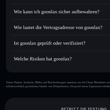
Order Routing zum bestmöglichen Kurs
Privacy Aggregato
Limit-Orders setzen
– automatisiere Trades zu deinem 
Wie kann ich goonlax sicher aufbewahren?
Durchschnittskosteneffekt nutzen
– Schritt für Schritt 
goonlax
nicht
Privat senden
– übertrage GOONLAX, ohne Wallets öffentlic
Solflare
Privacy Aggregators
Wie lautet die Vertragsadresse von goonlax?
In Echtzeit verfolgen
– überwache Kurs, Volumen, Markt
Privacy Aggregator
goonlax
Sicher verwahren
– halte GOONLAX in einer nicht verwahr
EyirA9rNds5sdDFujySGucyYjdhxAxrE1LRvRGSnpum
Ist goonlax geprüft oder verifiziert?
kontrollierst
Wallet
GOONLAX
goonlax
derzeit nicht verifiz
Welche Risiken hat goonlax?
Hauptrisiken für goonlax:
Token-Namen, Symbole, Bilder und Beschreibungen stammen aus On-Chain-Metadaten und Re
goonlax
urheberrechtlich geschützten Inhalte von Drittanbietern, überprüft deren Eigentumsverhältn
goonlax
g
80 % Konzent
BETRITT DIE FESTUNG