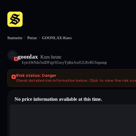
Startseite
/
Preise
/
GOONLAX-Kurs
goonlax
Kurs heute
EyirA9rNds5sdDFujySGucyYjdhxAxrE1LRvRGSnpump
Risk status: Danger
Check detailed risk information below. Click to view the risk ov
No price information available at this time.