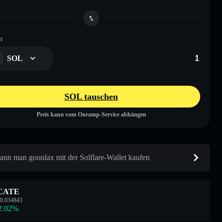
n
SOL
SOL tauschen
Preis kann vom Onramp-Service abhängen
ann man goonlax mit der Solflare-Wallet kaufen
CATE
0.034843
2.02
%