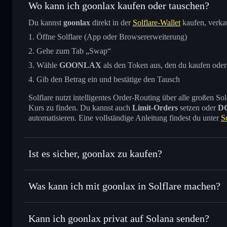
Wo kann ich goonlax kaufen oder tauschen?
Du kannst
goonlax
direkt in der
Solflare-Wallet
kaufen, verka
Öffne Solflare (App oder Browsererweiterung)
Gehe zum Tab „Swap“
Wähle
GOONLAX
als den Token aus, den du kaufen oder
Gib den Betrag ein und bestätige den Tausch
Solflare nutzt intelligentes Order-Routing über alle großen
Kurs zu finden. Du kannst auch
Limit-Orders
setzen oder
D
automatisieren. Eine vollständige Anleitung findest du unter
S
Ist es sicher, goonlax zu kaufen?
goonlax
nicht verifiziert
Was kann ich mit goonlax in Solflare machen?
goonlax
Solflare-Wallet
Kann ich goonlax privat auf Solana senden?
Sofort tauschen
– handle GOONLAX gegen SOL, USDC oder