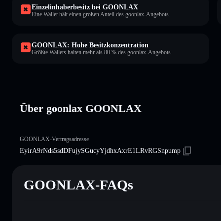
Einzelinhaberbesitz bei GOONLAX
Eine Wallet hält einen großen Anteil des goonlax-Angebots.
GOONLAX: Hohe Besitzkonzentration
Größte Wallets halten mehr als 80 % des goonlax-Angebots.
Über goonlax GOONLAX
GOONLAX-Vertragsadresse
EyirA9rNds5sdDFujySGucyYjdhxAxrE1LRvRGSnpump
GOONLAX-FAQs