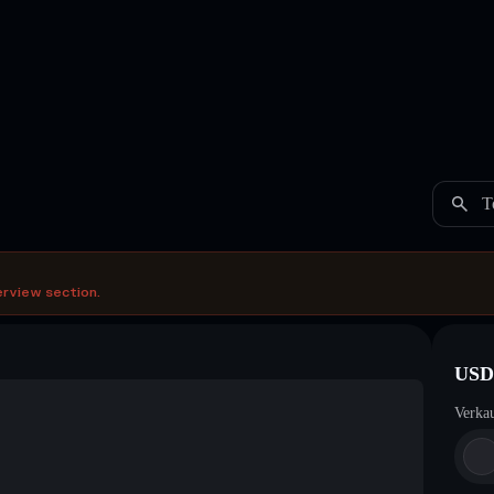
T
erview section.
USD
Verka