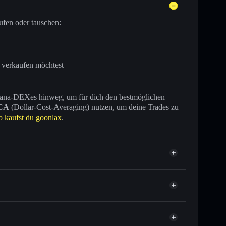
ufen oder tauschen:
 verkaufen möchtest
 Solana-DEXes hinweg, um für dich den bestmöglichen
CA
(Dollar-Cost-Averaging) nutzen, um deine Trades zu
o kaufst du goonlax
.
 Tausende anderer Solana-Tokens mit intelligentem