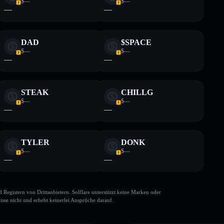
$—
$—
—
—
DAD
$SPACE
$—
$—
—
—
STEAK
CHILLG
$—
$—
—
—
TYLER
DONK
$—
$—
—
—
gistern von Drittanbietern. Solflare unterstützt keine Marken oder
isse nicht und erhebt keinerlei Ansprüche darauf.