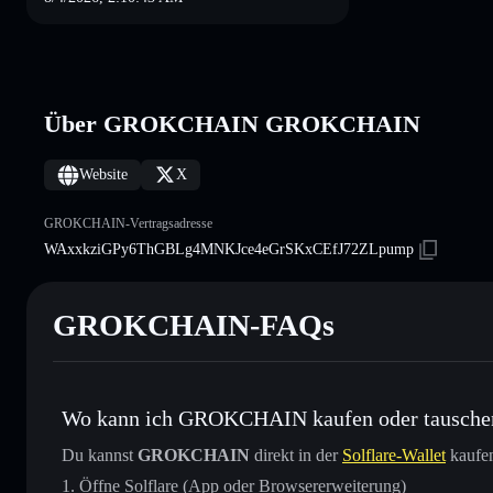
Über GROKCHAIN GROKCHAIN
Website
X
GROKCHAIN-Vertragsadresse
WAxxkziGPy6ThGBLg4MNKJce4eGrSKxCEfJ72ZLpump
GROKCHAIN-FAQs
Wo kann ich GROKCHAIN kaufen oder tausche
Du kannst
GROKCHAIN
direkt in der
Solflare-Wallet
kaufen
Öffne Solflare (App oder Browsererweiterung)