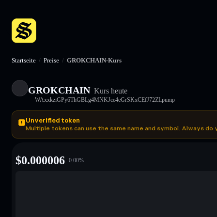
Startseite
/
Preise
/
GROKCHAIN-Kurs
GROKCHAIN
Kurs heute
WAxxkziGPy6ThGBLg4MNKJce4eGrSKxCEfJ72ZLpump
Unverified token
Multiple tokens can use the same name and symbol. Always do 
$
0.000006
0.00
%