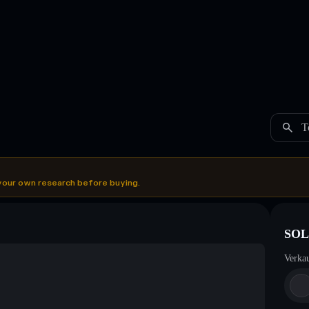
T
your own research before buying.
SOL
Verka