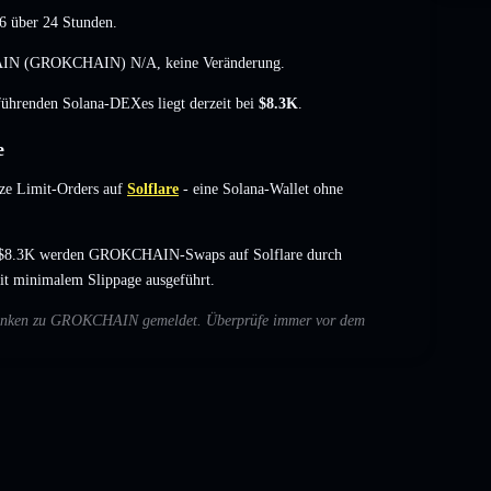
6
über 24 Stunden.
OKCHAIN (GROKCHAIN)
N/A
,
keine Veränderung
.
 führenden Solana-DEXes liegt derzeit bei
$8.3K
.
e
e Limit-Orders auf
Solflare
- eine Solana-Wallet ohne
n $8.3K werden GROKCHAIN-Swaps auf Solflare durch
it minimalem Slippage ausgeführt.
 Bedenken zu GROKCHAIN gemeldet. Überprüfe immer vor dem