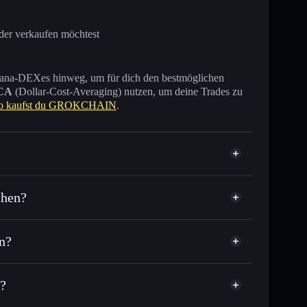
der verkaufen möchtest
 Solana-DEXes hinweg, um für dich den bestmöglichen
CA
(Dollar-Cost-Averaging) nutzen, um deine Trades zu
o kaufst du GROKCHAIN
.
iert
chen?
n?
oder Tausende anderer Solana-Tokens mit
r
Zielkurs für GROKCHAIN
?
per Durchschnittskosteneffekt in GROKCHAIN einsteigen