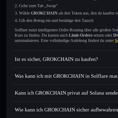
Gehe zum Tab „Swap“
Wähle
GROKCHAIN
als den Token aus, den du kaufen o
Gib den Betrag ein und bestätige den Tausch
Solflare nutzt intelligentes Order-Routing über alle großen
Kurs zu finden. Du kannst auch
Limit-Orders
setzen oder
D
automatisieren. Eine vollständige Anleitung findest du unter
S
Ist es sicher, GROKCHAIN zu kaufen?
GROKCHAIN
nicht verifiz
Was kann ich mit GROKCHAIN in Solflare ma
GROKCHAIN
Solflare-Wallet
Kann ich GROKCHAIN privat auf Solana sende
Sofort tauschen
– handle GROKCHAIN gegen SOL, USDC 
intelligentem Order Routing zum bestmöglichen Kurs
Privacy Aggregato
Limit-Orders setzen
– automatisiere Trades zu deinem 
Wie kann ich GROKCHAIN sicher aufbewahren
Durchschnittskosteneffekt nutzen
– Schritt für Schritt 