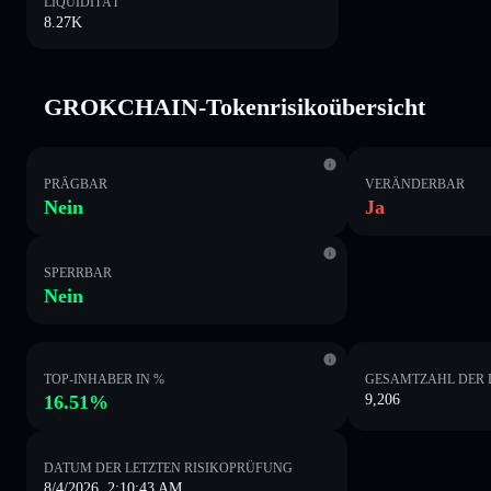
LIQUIDITÄT
8.27K
GROKCHAIN-Tokenrisikoübersicht
PRÄGBAR
VERÄNDERBAR
Nein
Ja
SPERRBAR
Nein
TOP-INHABER IN %
GESAMTZAHL DER 
16.51%
9,206
DATUM DER LETZTEN RISIKOPRÜFUNG
8/4/2026, 2:10:43 AM