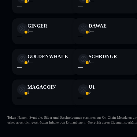
$—
$—
—
—
GINGER
DAWAE
$—
$—
—
—
GOLDENWHALE
SCHRDNGR
$—
$—
—
—
MAGACOIN
U1
$—
$—
—
—
Token-Namen, Symbole, Bilder und Beschreibungen stammen aus On-Chain-Metadaten und Re
urheberrechtlich geschützten Inhalte von Drittanbietern, überprüft deren Eigentumsverhältn