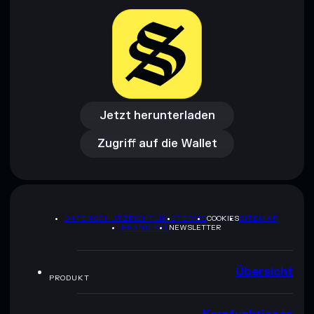
Jetzt herunterladen
Zugriff auf die Wallet
Jetzt herunterladen
Zugriff auf die Wallet
DATENSCHUTZRICHTLINIE
TERMS
COOKIES
SITEMAP
BRAND-KIT
NEWSLETTER
Übersicht
PRODUKT