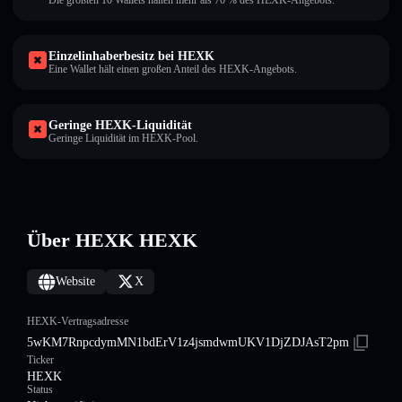
Die größten 10 Wallets halten mehr als 70 % des HEXK-Angebots.
Einzelinhaberbesitz bei HEXK
Eine Wallet hält einen großen Anteil des HEXK-Angebots.
Geringe HEXK-Liquidität
Geringe Liquidität im HEXK-Pool.
Über HEXK HEXK
Website
X
HEXK-Vertragsadresse
5wKM7RnpcdymMN1bdErV1z4jsmdwmUKV1DjZDJAsT2pm
Ticker
HEXK
Status