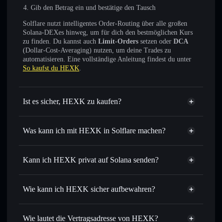
Gib den Betrag ein und bestätige den Tausch
Solflare nutzt intelligentes Order-Routing über alle großen
Solana-DEXes hinweg, um für dich den bestmöglichen Kurs
zu finden. Du kannst auch
Limit-Orders
setzen oder
DCA
(Dollar-Cost-Averaging) nutzen, um deine Trades zu
automatisieren. Eine vollständige Anleitung findest du unter
So kaufst du HEXK
.
Ist es sicher, HEXK zu kaufen?
HEXK
nicht verifiziert
Was kann ich mit HEXK in Solflare machen?
HEXK
Solflare-Wallet
Sofort tauschen
– handle HEXK gegen SOL, USDC oder
Kann ich HEXK privat auf Solana senden?
Tausende anderer Solana-Tokens mit intelligentem Order
Privacy
Routing zum bestmöglichen Kurs
Aggregator
Wie kann ich HEXK sicher aufbewahren?
Limit-Orders setzen
– automatisiere Trades zu deinem
Zielkurs für HEXK
HEXK
nicht
Durchschnittskosteneffekt nutzen
– Schritt für Schritt
verwahrenden Wallet
Solflare
Wie lautet die Vertragsadresse von HEXK?
per Durchschnittskosteneffekt in HEXK einsteigen