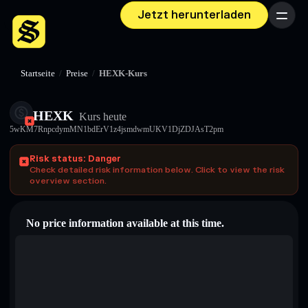
Jetzt herunterladen
Menü
Startseite
/
Preise
/
HEXK-Kurs
HEXK
Kurs heute
5wKM7RnpcdymMN1bdErV1z4jsmdwmUKV1DjZDJAsT2pm
Risk status: Danger
Check detailed risk information below. Click to view the risk
overview section.
No price information available at this time.